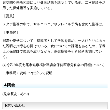
庭訪問や来所相談により健診結果を説明している他、二次健診を活
用した保健指導を実施している。
【委員】
メタボ指導の中で、サルコペニアやフレイル予防も含めた指導は。
【事務局】
肥満や痩せについて、指導者として学習を進め、一人ひとりにあっ
た説明と指導を心掛けている。食についての課題もあるため、栄養
士と保健師で知恵を絞りながら、保健指導を引き続き実施してい
く。
(4)令和5年度七尾市健康福祉審議会保健医療分科会の日程について
（事務局）資料P32に沿って説明
4.閉会
(副会長あいさつ)
お問い合わせ