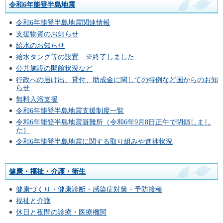
令和6年能登半島地震
令和6年能登半島地震関連情報
支援物資のお知らせ
給水のお知らせ
給水タンク等の設置 ※終了しました
公共施設の開館状況など
行政への届け出、貸付、助成金に関しての特例など国からのお知
らせ
無料入浴支援
令和6年能登半島地震支援制度一覧
令和6年能登半島地震避難所（令和6年9月8日正午で閉鎖しまし
た）
令和6年能登半島地震に関する取り組みや進捗状況
健康・福祉・介護・衛生
健康づくり・健康診断・感染症対策・予防接種
福祉と介護
休日と夜間の診療・医療機関