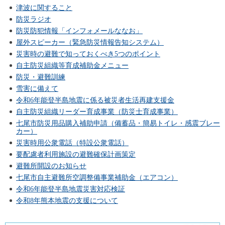
津波に関すること
防災ラジオ
防災防犯情報「インフォメールななお」
屋外スピーカー（緊急防災情報告知システム）
災害時の避難で知っておくべき5つのポイント
自主防災組織等育成補助金メニュー
防災・避難訓練
雪害に備えて
令和6年能登半島地震に係る被災者生活再建支援金
自主防災組織リーダー育成事業（防災士育成事業）
七尾市防災用品購入補助申請（備蓄品・簡易トイレ・感震ブレー
カー）
災害時用公衆電話（特設公衆電話）
要配慮者利用施設の避難確保計画策定
避難所開設のお知らせ
七尾市自主避難所空調整備事業補助金（エアコン）
令和6年能登半島地震災害対応検証
令和8年熊本地震の支援について