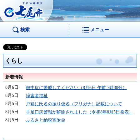
市民活躍都市 七尾
市
検索
メニュー
くらし
新着情報
8月6日
熱中症に警戒してください（8月6日 午前 7時30分）
8月5日
障害者福祉
8月5日
戸籍に氏名の振り仮名（フリガナ）記載について
8月5日
手足口病警報が解除されました（令和8年8月5日発表）
8月5日
ふるさと納税寄附金