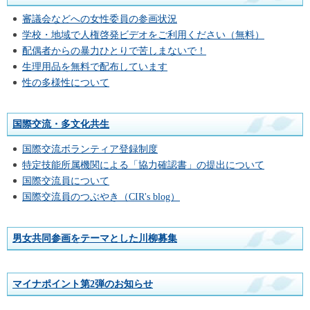
審議会などへの女性委員の参画状況
学校・地域で人権啓発ビデオをご利用ください（無料）
配偶者からの暴力ひとりで苦しまないで！
生理用品を無料で配布しています
性の多様性について
国際交流・多文化共生
国際交流ボランティア登録制度
特定技能所属機関による「協力確認書」の提出について
国際交流員について
国際交流員のつぶやき（CIR's blog）
男女共同参画をテーマとした川柳募集
マイナポイント第2弾のお知らせ