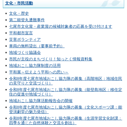
文化・市民活動
文化・歴史
第二能登丸遭難事件
七尾市文化賞・産業賞の候補対象者の応募を受け付けます
平和都市宣言
災害ボランティア
車両の無料貸出（要事前予約）
地域づくり協議会
市民が主役のまちづくり！知っとく情報資料集
地域おこし協力隊制度の活用
平和展～伝えよう平和への思い～
令和8年度七尾市地域おこし協力隊の募集（高階地区：地域住民
の見守りと交流づくり）
令和8年度七尾市地域おこし協力隊の募集（能登島地区：移住定
住の促進や地域づくり）
地域おこし協力隊活動報告会の開催
令和8年度七尾市地域おこし協力隊の募集（文化スポーツ課：能
登演劇堂の魅力発信）
令和8年度七尾市地域おこし協力隊の募集（生涯学習文化財課：
四季を通じた自然体験と交流を創出）