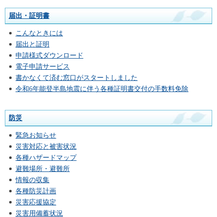
届出・証明書
こんなときには
届出と証明
申請様式ダウンロード
電子申請サービス
書かなくて済む窓口がスタートしました
令和6年能登半島地震に伴う各種証明書交付の手数料免除
防災
緊急お知らせ
災害対応と被害状況
各種ハザードマップ
避難場所・避難所
情報の収集
各種防災計画
災害応援協定
災害用備蓄状況