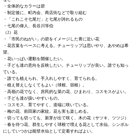
・全体的なカラーは碧
・制定後に、町内会、商店街などで取り組む
・「これこそ七尾だ」と七尾が誇れるもの
・七尾の偉人、長谷川等伯
（2）花
・「市民のねがい」の碧をイメージした青に近い花
・花言葉をベースに考える。チューリップは思いやり、あやめは希
望。
・花いっぱい運動を開催したい。
・子ども達の意向を反映したい。チューリップが良い。誰でも知っ
ている。
・誰でも植えられ、手入れしやすく、育てられる。
・植え替えしなくてもよい（球根、宿根）。
・高嶺の花でなく、庶民的な菜の花、ひまわり、コスモスがよい。
・子ども達が扱いやすいもの。
・コスモス、育てやすく、道端に咲いている。
・梅の花、前田家の家紋。花も実も楽しめる。
・切っても切っても、新芽が出て咲く、木の花（サツキ、ツツジ）
・春を待つ花、群生しやすく球根で増える花として水仙。シンボル
にしていつかは能登水仙として定着すればよい。