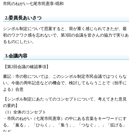
市民のねがい-七尾市民憲章-唱和
2.委員長あいさつ
シンボル制定について思案すると、荷が重く感じられてきたが、最
初のワクワク感を忘れないで、第3回の会議を皆さんの協力で実りあ
るものにしたい。
3.会議内容
【第2回会議の確認事項】
書記：市の歌については、このシンボル制定市民会議ではつくらな
い。今後の周年記念などの機会で、検討してもらうことで（拍手に
よる）合意
【シンボル制定にあたってのコンセプトについて、考えてきた意見
の要約】
（1）全体のコンセプト
・市民のねがい（七尾市民憲章）の中にある言葉をキーワードにす
る。「薫る」、「ひらく」、「集う」、「つなぐ」、」「拡げる」
など