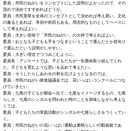
委員：市民のねがいをコンセプトにした説明がよかったので、その
流れで決めてすすめればどうか。
委員：市民憲章を全体のコンセプトとして決めれば考え易い。文化
の薫るとあれば、等伯や前田もある。理念的なものとしてベースに
して考えればよい。
委員：大きい意味で「市民のねがい」の大枠で考えればよい。
委員：おとなも子どもも手をつなぎということで選んだとか碧光り
で選んだという説明がしやすい。
委員：大きい理念でつつみこむように。
委員長：アンケートでは、子どもたちが一生懸命取り組んでくれ
た。子どもを育むような思いを込めて考えたい。
委員：そうしたらしあわせの和を広げようとなるのでは。
委員：市民のねがい推進協議会では、花いっぱいコンクールにつな
げていきたい。
委員：七尾の子どもが都会へ出て、七尾をイメージするもの、七尾
らしさ、七尾のシンボルを問われた時のことを加味しながら考えな
くては。
委員：子どもたちの実践活動がシンボルや七尾らしさをつくってい
く。
委員：市民のねがいの花いっぱい運動は素晴らしい行動規範であ