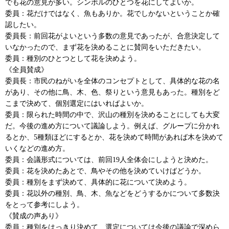
でも花の意見が多い。シンボルのひとつを花にしてよいか。
委員：花だけではなく、魚もありか。花でしかないということか確
認したい。
委員長：前回花がよいという多数の意見であったが、合意決定して
いなかったので、まず花を決めることに賛同をいただきたい。
委員：種別のひとつとして花を決めよう。
《全員賛成》
委員長：市民のねがいを全体のコンセプトとして、具体的な花の名
があり、その他に鳥、木、色、祭りという意見もあった。種別をど
こまで決めて、個別選定にはいればよいか。
委員：限られた時間の中で、沢山の種別を決めることにしても大変
だ。今後の進め方について議論しよう。例えば、グループに分かれ
るとか、5種類ほどにするとか、花を決めて時間があれば木を決めて
いくなどの進め方。
委員：会議形式については、前回19人全体会にしようと決めた。
委員：花を決めたあとで、鳥やその他を決めていけばどうか。
委員：種別をまず決めて、具体的に花について決めよう。
委員：花以外の種別、鳥、木、魚などをどうするかについて多数決
をとって参考にしよう。
《賛成の声あり》
委員：種別をはっきり決めて、選定については今後の議論で深めら