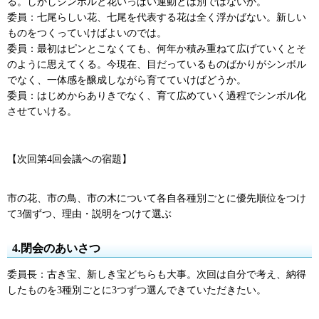
る。しかしシンボルと花いっぱい運動とは別ではないか。
委員：七尾らしい花、七尾を代表する花は全く浮かばない。新しい
ものをつくっていけばよいのでは。
委員：最初はピンとこなくても、何年か積み重ねて広げていくとそ
のように思えてくる。今現在、目だっているものばかりがシンボル
でなく、一体感を醸成しながら育てていけばどうか。
委員：はじめからありきでなく、育て広めていく過程でシンボル化
させていける。
【次回第4回会議への宿題】
市の花、市の鳥、市の木について各自各種別ごとに優先順位をつけ
て3個ずつ、理由・説明をつけて選ぶ
4.閉会のあいさつ
委員長：古き宝、新しき宝どちらも大事。次回は自分で考え、納得
したものを3種別ごとに3つずつ選んできていただきたい。