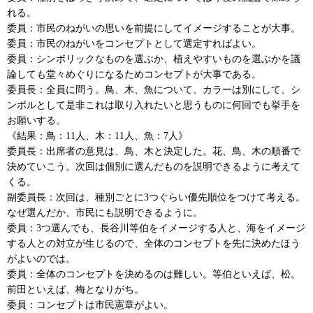
れる。
委員：市民のねがいの思いを前提にしてイメージすることが大事。
委員：市民のねがいをコンセプトとして選定すればよい。
委員：シンボリックなものを選ぶか、植えやすいものを選ぶかを議
論しても堂々めぐりになるためコンセプトが大事である。
委員長：全員に問う。鳥、木、魚について、カラーは別にして、シ
ンボルとして是非これは取り入れたいと思うものに何回でも挙手を
お願いする。
《結果：鳥：11人、木：11人、魚：7人》
委員長：出席者の意見は、鳥、木と決定した。花、鳥、木の順番で
決めていこう。次回は個別に選んだものを説明できるように考えて
くる。
副委員長：次回は、種別ごとに3つぐらい優先順位をつけて考える。
なぜ選んだか、市民にも説明できるように。
委員：3つ選んでも、長谷川等伯をイメージする人と、海をイメージ
する人との対立が生じるので、全体のコンセプトを先に決めたほう
がよいのでは。
委員：全体のコンセプトを決めるのは難しい。等伯といえば、松。
前田といえば、梅となりがち。
委員：コンセプトは市民憲章がよい。