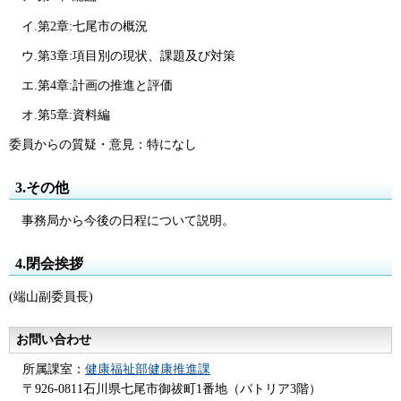
イ.第2章:七尾市の概況
ウ.第3章:項目別の現状、課題及び対策
エ.第4章:計画の推進と評価
オ.第5章:資料編
委員からの質疑・意見：特になし
3.その他
事務局から今後の日程について説明。
4.閉会挨拶
(端山副委員長)
お問い合わせ
所属課室：
健康福祉部健康推進課
〒926-0811石川県七尾市御祓町1番地（パトリア3階）