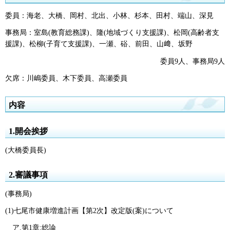
委員：海老、大橋、岡村、北出、小林、杉本、田村、端山、深見
事務局：室島(教育総務課)、隆(地域づくり支援課)、松岡(高齢者支
援課)、松柳(子育て支援課)、一瀬、硲、前田、山﨑、坂野
委員9人、事務局9人
欠席：川嶋委員、木下委員、高瀬委員
内容
1.開会挨拶
(大橋委員長)
2.審議事項
(事務局)
(1)七尾市健康増進計画【第2次】改定版(案)について
ア.第1章:総論