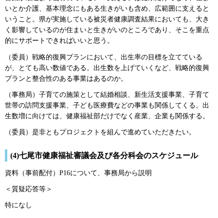
いとか介護、基本理念にもある生きがいも含め、広範囲に支えると
いうこと。県が実施している被災者健康調査結果においても、大き
く影響しているのが住まいと生きがいのところであり、そこを重点
的にサポートできればいいと思う。
（委員）戦略的復興プランにおいて、出生率の目標を立てている
が、とても高い数値である。出生数を上げていくなど、戦略的復興
プランと整合性のある事業はあるのか。
（事務局）子育ての施策として結婚相談、新生活支援事業、子育て
世帯の訪問支援事業、子ども医療費などの事業も関係してくる。出
生数増に向けては、健康福祉部だけでなく産業、企業も関係する。
（委員）是非ともプロジェクトを組んで進めていただきたい。
(4)七尾市健康福祉審議会及び各分科会のスケジュール
資料（事前配付）P16について、事務局から説明
＜質疑応答等＞
特になし