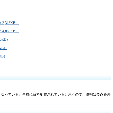
,316KB）
,885KB）
0KB）
KB）
KB）
となっている。事前に資料配布されていると思うので、説明は要点を外