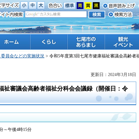
ーム
くらし
七尾市のあらまし
観光 イベント
・委員会などの実施状況
> 令和5年度第3回七尾市健康福祉審議会高齢者
更新日：2024年3月18日
康福祉審議会高齢者福祉分科会会議録（開催日：令
分～午後4時15分