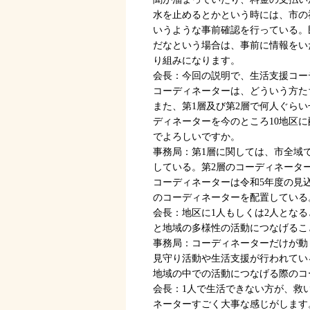
水を止めるとかという時には、市の
いうような事前確認を行っている。
だなという場合は、事前に情報をい
り組みになります。
会長：今回の説明で、生活支援コー
コーディネーターは、どういう方た
また、第1層及び第2層で何人ぐらい
ディネーターを今のところ10地区
でよろしいですか。
事務局：第1層に関しては、市全域
している。第2層のコーディネータ
コーディネーターは令和5年度の見込
のコーディネーターを配置している
会長：地区に1人もしくは2人となる
と地域の多様性の活動につなげるこ
事務局：コーディネーターだけが動
見守り活動や生活支援が行われてい
地域の中での活動につなげる際のコ
会長：1人で生活できない方が、救
ネーターすごく大事な感じがします