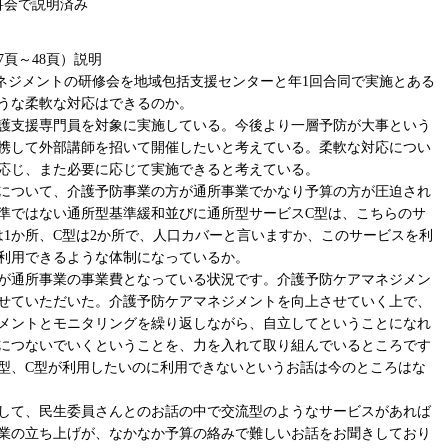
科会で説明済み
7頁～48頁）説明
マネジメントの研修会を地域包括支援センターと年1回合同で実施とある
うな柔軟な対応はできるのか。
護支援専門員を対象に実施している。今後より一層予防が大事という
携して外部講師を招いて開催したいと考えている。柔軟な対応につい
応じ、また必要に応じて実施できると考えている。
スについて、介護予防事業の方が通所事業でかなり予算の方が圧迫され
準ではない通所型基準緩和並びに通所型サービスC型は、こちらのサ
は1か所、C型は2か所で、人口カバーと言いますか、このサービスを利
利用できるような体制になっているか。
割が通所事業の事業費となっている状況です。介護予防ケアマネジメン
せていただいた。介護予防ケアマネジメントを向上させていく上で、
メントとモニタリングを繰り返しながら、自立してということになれ
につないでいくということを、力を入れて取り組んでいるところです
型、C型が利用したいのに利用できないというお話は今のところはな
して、民生委員さんとのお話の中で交流型のようなサービスがあれば
業の立ち上げが、なかなか予算の絡みで難しいお話をお聞きしており