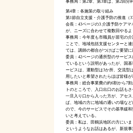
事務局：第2章、第3章は、第2回分
第4章：各施策の取り組み
第1節自立支援・介護予防の推進（3
会長：43ページの3.介護予防ケア
が、ニーズに合わせて複数回やるよ
事務局：今年度も市職員が居宅の介
ことで、地域包括支援センターと連
ては、講師の都合がつけばご要望に
委員：42ページの通所型のサービ
ているという説明があったが、国基
ービスは、運動型は3か所、交流型
用したいと希望されたらほぼ皆様が
事務局：総合事業費の約6割から7
トのところで、入口出口のお話もさ
一旦入り口から入った方が、アセス
ば、地域の方に地域の通いの場など
ので、今のサービスでその基準緩和
いと考えている。
委員：私は、田鶴浜地区の方にいま
というようなお話はあるが、新規事