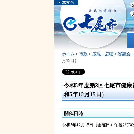
本文へスキ
ップしま
市民活躍都市 七尾市
す。
ホ
ホーム
>
市政
>
広報・広聴
>
審議会
月15日）
令和5年度第3回七尾市健
和5年12月15日）
開催日時
令和5年12月15日（金曜日）午後2時30