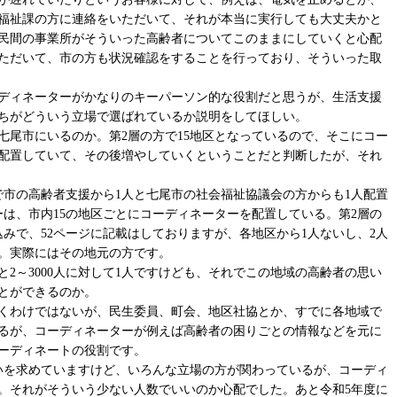
福祉課の方に連絡をいただいて、それが本当に実行しても大丈夫かと
民間の事業所がそういった高齢者についてこのままにしていくと心配
ただいて、市の方も状況確認をすることを行っており、そういった取
ディネーターがかなりのキーパーソン的な役割だと思うが、生活支援
ちがどういう立場で選ばれているか説明をしてほしい。
七尾市にいるのか。第2層の方で15地区となっているので、そこにコー
に配置していて、その後増やしていくということだと判断したが、それ
で市の高齢者支援から1人と七尾市の社会福祉協議会の方からも1人配置
ーは、市内15の地区ごとにコーディネーターを配置している。第2層の
みで、52ページに記載はしておりますが、各地区から1人ないし、2人
。実際にはその地元の方です。
と2～3000人に対して1人ですけども、それでこの地域の高齢者の思い
とができるのか。
くわけではないが、民生委員、町会、地区社協とか、すでに各地域で
るが、コーディネーターが例えば高齢者の困りごとの情報などを元に
ーディネートの役割です。
いを求めていますけど、いろんな立場の方が関わっているが、コーディ
。それがそういう少ない人数でいいのか心配でした。あと令和5年度に