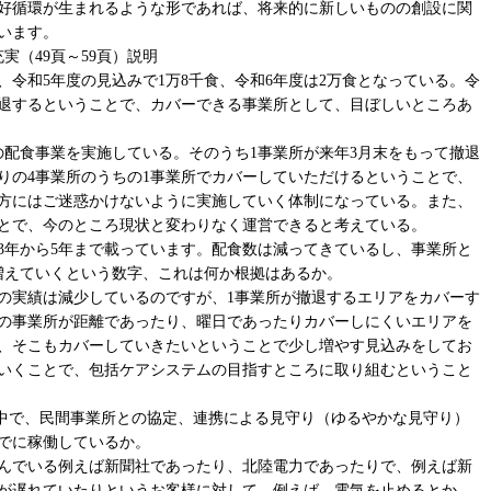
好循環が生まれるような形であれば、将来的に新しいものの創設に関
います。
実（49頁～59頁）説明
、令和5年度の見込みで1万8千食、令和6年度は2万食となっている。令
撤退するということで、カバーできる事業所として、目ぼしいところあ
の配食事業を実施している。そのうち1事業所が来年3月末をもって撤退
りの4事業所のうちの1事業所でカバーしていただけるということで、
方にはご迷惑かけないように実施していく体制になっている。また、
とで、今のところ現状と変わりなく運営できると考えている。
3年から5年まで載っています。配食数は減ってきているし、事業所と
増えていくという数字、これは何か根拠はあるか。
度の実績は減少しているのですが、1事業所が撤退するエリアをカバーす
の事業所が距離であったり、曜日であったりカバーしにくいエリアを
、そこもカバーしていきたいということで少し増やす見込みをしてお
いくことで、包括ケアシステムの目指すところに取り組むということ
制の中で、民間事業所との協定、連携による見守り（ゆるやかな見守り）
でに稼働しているか。
んでいる例えば新聞社であったり、北陸電力であったりで、例えば新
が遅れていたりというお客様に対して、例えば、電気を止めるとか、