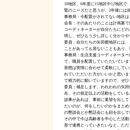
10地区、6年度に15地区中12地区
緊のニーズだと思うが、2年後には
事務局：今配置がされてない地区は
会長：そのあたりのことは計画案で
コーディネーターが自分たちにどの
明し、ぜひもう少し詳しく分かりや
委員：自分たちの矢田郷地区には、
ことがあっても居ないこともあり、
事務局：生活支援コーディネーター
て、職員を配置していただいています
形態は実情に合わせて柔軟にしてい
れていただいた方がいいかと思いま
て精力的に動いていますので、ぜひ
委員：補足します。われわれの矢田
在、その規定以上の活動をしている
談事があれば、事前に要望を出して
たいのが、何をしたいのかをまとめ
の懇談会とか懇話会にも顔を出して
その中で今は高齢者を中心した活動
形で連携とっていきたいなと。ただ