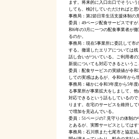
ます。将来的に入口出口でそういう
しても、検討していただければと思
事務局：第2節日常生活支援体制の充
委員：49ページ配食サービスですが
和6年の3月に一つの配食事業者が
るのか。
事務局：現在5事業所に委託して市
する。撤退したエリアについては残
話し合いがついている。ご利用者の
新規についても対応できるというこ
委員：配食サービスの実績値が令和
しての実感はあるが、令和6年から
事務局：確かに令和3年度から5年
る事業所が事業拡大をしまして、他
対応できるという話もしているので
ります。在宅のサービスを維持して
で増加を見込んでいる。
委員：51ページの7.見守りの体
とあるが、実際サービスとしてはす
事務局：石川県また七尾市と協定結
聞が溜まっていたり、料金の支払い