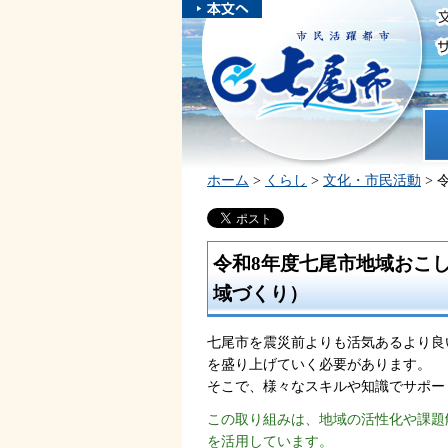
本文へスキ
ップしま
市民活躍都市 七尾市
す。
ホ
ホーム
>
くらし
>
文化・市民活動
>
令和8年度七尾市地域おこ
域づくり）
七尾市を震災前よりも活気あるより良
を盛り上げていく必要があります。
そこで、様々なスキルや知識でサポー
この取り組みは、地域の活性化や課題
を活用しています。