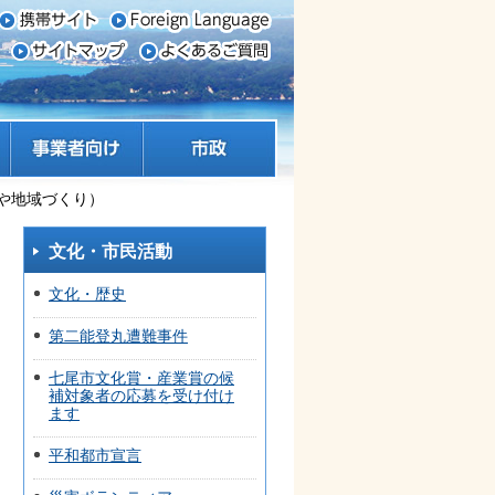
事業者向け
市政
や地域づくり）
文化・市民活動
文化・歴史
第二能登丸遭難事件
七尾市文化賞・産業賞の候
補対象者の応募を受け付け
ます
平和都市宣言