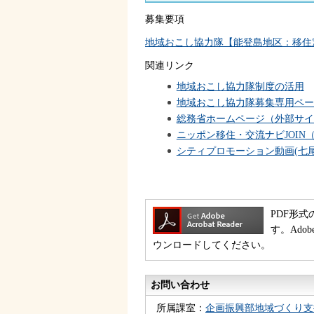
募集要項
地域おこし協力隊【能登島地区：移住
関連リンク
地域おこし協力隊制度の活用
地域おこし協力隊募集専用ペー
総務省ホームページ（外部サイ
ニッポン移住・交流ナビJOIN
シティプロモーション動画(七尾
PDF形式
す。Ado
ウンロードしてください。
お問い合わせ
所属課室：
企画振興部地域づくり支