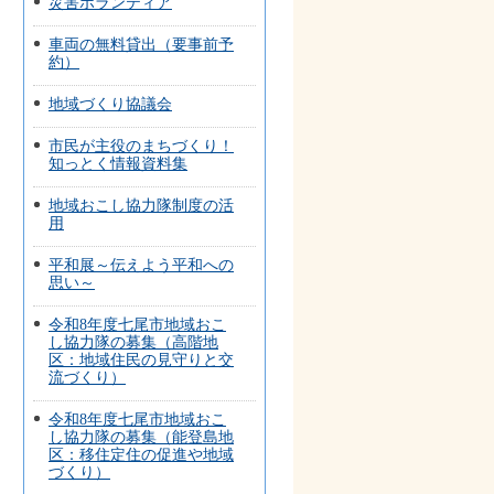
災害ボランティア
車両の無料貸出（要事前予
約）
地域づくり協議会
市民が主役のまちづくり！
知っとく情報資料集
地域おこし協力隊制度の活
用
平和展～伝えよう平和への
思い～
令和8年度七尾市地域おこ
し協力隊の募集（高階地
区：地域住民の見守りと交
流づくり）
令和8年度七尾市地域おこ
し協力隊の募集（能登島地
区：移住定住の促進や地域
づくり）