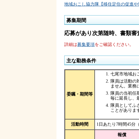
地域おこし協力隊【移住定住の促進や
募集期間
応募があり次第随時、書類審
詳細は
募集要項
をご確認ください。
主な勤務条件
七尾市地域お
隊員は活動の
ません。業務
隊員の当初任
委嘱・期間等
毎に延長し、最
隊員としてふ
ことがありま
活動時間
1日あたり7時間45分
報償