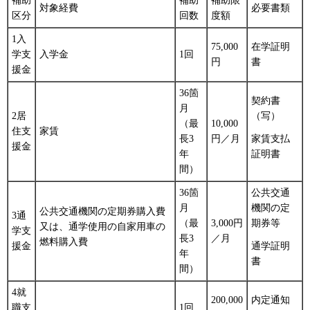
補助
補助
補助限
対象経費
必要書類
区分
回数
度額
1入
75,000
在学証明
学支
入学金
1回
円
書
援金
36箇
契約書
月
2居
（写）
（最
10,000
住支
家賃
長3
円／月
家賃支払
援金
年
証明書
間）
36箇
公共交通
月
機関の定
公共交通機関の定期券購入費
3通
（最
3,000円
期券等
又は、通学使用の自家用車の
学支
長3
／月
燃料購入費
援金
通学証明
年
書
間）
4就
200,000
内定通知
職支
1回