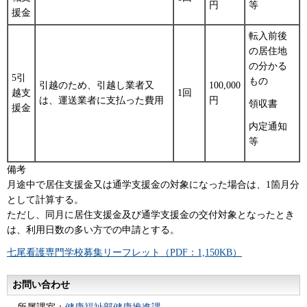
円
等
援金
転入前後
の居住地
の分かる
5引
もの
引越のため、引越し業者又
100,000
越支
1回
は、運送業者に支払った費用
円
領収書
援金
内定通知
等
備考
月途中で居住支援金又は通学支援金の対象になった場合は、1箇月分
として計算する。
ただし、同月に居住支援金及び通学支援金の交付対象となったとき
は、利用日数の多い方での申請とする。
七尾看護専門学校募集リーフレット（PDF：1,150KB）
お問い合わせ