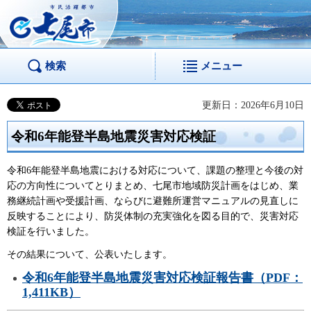
市民活躍都市 七尾
市
検索
メニュー
更新日：2026年6月10日
令和6年能登半島地震災害対応検証
令和6年能登半島地震における対応について、課題の整理と今後の対
応の方向性についてとりまとめ、七尾市地域防災計画をはじめ、業
務継続計画や受援計画、ならびに避難所運営マニュアルの見直しに
反映することにより、防災体制の充実強化を図る目的で、災害対応
検証を行いました。
その結果について、公表いたします。
令和6年能登半島地震災害対応検証報告書（PDF：
1,411KB）