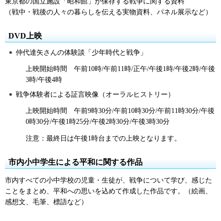
東京都の国立施設「昭和館」が保存する戦争に関する資料
（戦中・戦後の人々の暮らしを伝える実物資料、パネル展示など）
DVD上映
仲代達矢さんの体験談「少年時代と戦争」
上映開始時間
午前10時
/午前11時/正午/午後1時/午後2時/午後
3時/午後4時
戦争体験者による証言映像（オーラルヒストリー）
上映開始時間
午前9時30分
/午前10時30分/午前11時30分/午後
0時30分/午後1時25分/午後2時30分/午後3時30分
注意：最終日は午後1時台までの上映となります。
市内小中学生による平和に関する作品
市内すべての小中学校の児童・生徒が、戦争について学び、感じた
ことをまとめ、平和への思いを込めて作成した作品です。（絵画、
感想文、毛筆、標語など）