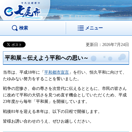
市民活躍都市 七尾
市
検索
メニュー
更新日：2026年7月24日
平和展～伝えよう平和への思い～
当市は、平成18年に「
平和都市宣言
」を行い、恒久平和に向けて、
たゆみない努力をすることを誓いました。
戦争の悲惨さ、命の尊さを次世代に伝えるとともに、市民の皆さん
に改めて平和の大切さを見つめ直す機会としていただくため、平成
23年度から毎年「平和展」を開催しています。
戦後81年を迎える本年は、以下の日程で開催します。
皆様お誘い合わせのうえ、ぜひお越しください。