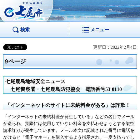
市民活躍都市 七尾
市
検索
メニュー
更新日：2022年2月4日
9ページ
七尾鹿島地域安全ニュース
七
尾警察署・七尾鹿島防犯協会
電
話番号53-0110
「インターネットのサイトに未納料金がある」は詐欺！
「インターネットの未納料金が発生している」などの名目でメール
が送られ、実際には使用していない料金を支払わせようとする架空
請求詐欺が発生しています。メール本文に記載された番号に電話を
かけると「電子マネー」を購入するよう指示され、一度支払ってし