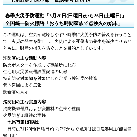
七
尾鹿島消防本部
電
話番号53-0119
春季火災予防運動「3月20日(日曜日)から26日(土曜日)」
全国統一防火標語「おうち時間家族で点検火の始末」
この運動は、空気が乾燥しやすい時季に火災予防の普及を行うこと
で、火災の発生を防止し、火災による死傷者の発生を減少させると
ともに、財産の損失を防ぐことを目的としています。
消防署の主な活動内容
防火ポスターを作成して事業所に配布
住宅用火災警報器設置促進の広報
特定防火対象物を対象にした定期点検制度の推進
管内巡回による広報
懸垂幕の掲示
消防団の主な実施内容
消防機械器具および資器材の点検や整備
火災防ぎょ訓練の実施
七
尾市第1消防団
日
時は3月20日(日曜日)午前7時からで場所は鰀目漁港周辺(能登島
鰀目町)