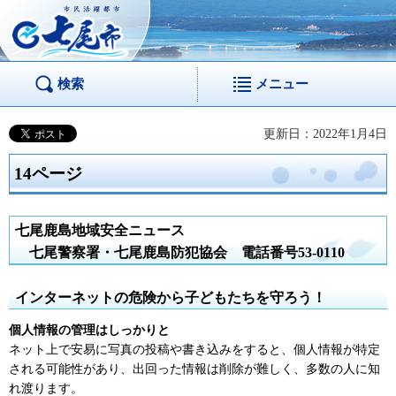
市民活躍都市 七尾
市
検索
メニュー
更新日：2022年1月4日
14ページ
七尾鹿島地域安全ニュース
七
尾警察署・七尾鹿島防犯協会
電
話番号53-0110
インターネットの危険から子どもたちを守ろう！
個人情報の管理はしっかりと
ネット上で安易に写真の投稿や書き込みをすると、個人情報が特定
される可能性があり、出回った情報は削除が難しく、多数の人に知
れ渡ります。