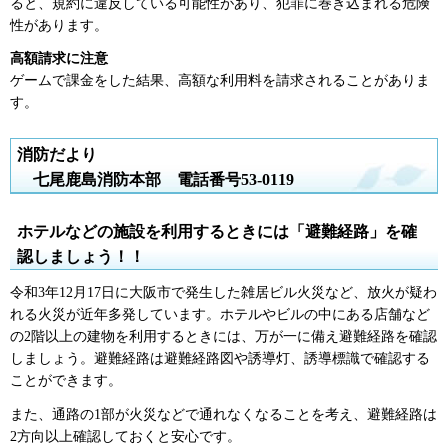
ると、規約に違反している可能性があり、犯罪に巻き込まれる危険
性があります。
高額請求に注意
ゲームで課金をした結果、高額な利用料を請求されることがありま
す。
消防だより
七
尾鹿島消防本部
電
話番号53-0119
ホテルなどの施設を利用するときには「避難経路」を確
認しましょう！！
令和3年12月17日に大阪市で発生した雑居ビル火災など、放火が疑わ
れる火災が近年多発しています。ホテルやビルの中にある店舗など
の2階以上の建物を利用するときには、万が一に備え避難経路を確認
しましょう。避難経路は避難経路図や誘導灯、誘導標識で確認する
ことができます。
また、通路の1部が火災などで通れなくなることを考え、避難経路は
2方向以上確認しておくと安心です。