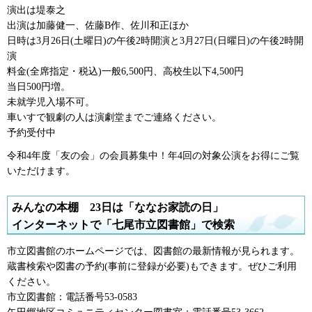
演出は堤泰之
出演は加藤健一、佐藤B作、佐川和正ほか
日時は3月26日(土曜日)の午後2時開演と3月27日(日曜日)の午後2時開
演
料金(全席指定・税込)一般6,500円、高校生以下4,500円
当日500円増。
未就学児入場不可。
車いすで観劇の人は演劇堂までご連絡ください。
予約受付中
令和4年度「友の会」の会員募集中！年4回の対象公演をお得にご覧
いただけます。
みんなの本棚
23
日は「ななお家読の日」
インターネットで「七尾市立図書館」で検索
市立図書館のホームページでは、図書館の最新情報が見られます。
蔵書検索や図書の予約(事前に登録が必要)もできます。ぜひご利用
ください。
市立図書館：電話番号53-0583