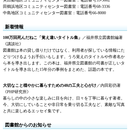
矢田郷地区コミュニティセンター図書室：電話番号53-3662
田鶴浜地区コミュニティセンター図書室：電話番号68-3336
中島地区コミュニティセンター図書室：電話番号66-8000
新着情報
100万回死んだねこ「覚え違いタイトル集」
／福井県立図書館編著
《講談社》
図書館は本の貸し借りだけではなく、利用者が探している情報にた
どりつけるようお手伝いもします。うろ覚えのタイトルや作者名か
ら本を導き出します。この本は、福井県立図書館の司書が正しいタ
イトルを導き出した15年分の事例をまとめた、話題の本です。
大切なこと穏やかに暮らすための48の工夫と心がけ
／内田彩仍著
《PHP研究所》
暮らしの中の小さな楽しみに目を向け、日々を丁寧に暮らす著者。
今、大切にしていることや非日常を乗り切る工夫など、素敵な写真
と共に楽しめるエッセイ集です。
図書館からのお知らせ