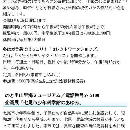
ガラスの特徴の1つである光の反射に加えて、作家の心に刻まれた印
象や思考、時代性などが投影された当館の現代ガラス作品約40点を
紹介します。
会期3月6日(日曜日)まで
開館時間は午前9時から午後4時30分(入館は午後4時まで）
観覧料は一般800円、中学生以下無料(祝日は70歳以上700円)
休館日は毎月第3火曜日
冬はガラ美でほっこり！「セレクトワークショップ」
2月は「ぺたぺたモザイク・ガラス」を開催します。
日時：毎週土・日曜日、祝日で午後1時30分から、午後2時15分か
ら、午後3時から
定員：各回5人(事前申し込み可)
参加費：500円(高校生以上は別途観覧料必要)
のと里山里海ミュージアム／電話番号57-5100
企画展「七尾市少年科学館のあゆみ」
七尾市少年科学館は、子供たちが自然科学に親しむ施設として、昭
和20年代初期から平成30年まで、七尾・鹿島地域の教員が中心とな
って運営されました。本展では、貴重な能登の自然史資料を今に残