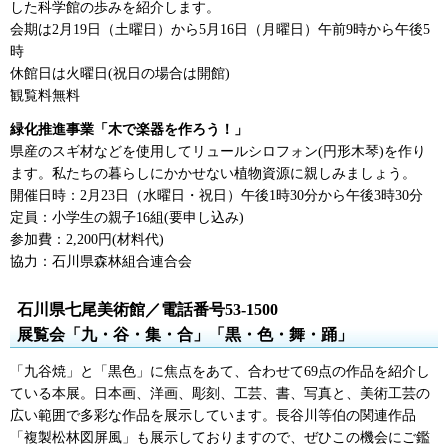
した科学館の歩みを紹介します。
会期は2月19日（土曜日）から5月16日（月曜日）午前9時から午後5
時
休館日は火曜日(祝日の場合は開館)
観覧料無料
緑化推進事業「木で楽器を作ろう！」
県産のスギ材などを使用してリュールシロフォン(円形木琴)を作り
ます。私たちの暮らしにかかせない植物資源に親しみましょう。
開催日時：2月23日（水曜日・祝日）午後1時30分から午後3時30分
定員：小学生の親子16組(要申し込み)
参加費：2,200円(材料代)
協力：石川県森林組合連合会
石川県七尾美術館／電話番号53-1500
展覧会「九・谷・集・合」「黒・色・舞・踊」
「九谷焼」と「黒色」に焦点をあて、合わせて69点の作品を紹介し
ている本展。日本画、洋画、彫刻、工芸、書、写真と、美術工芸の
広い範囲で多彩な作品を展示しています。長谷川等伯の関連作品
「複製松林図屏風」も展示しておりますので、ぜひこの機会にご鑑