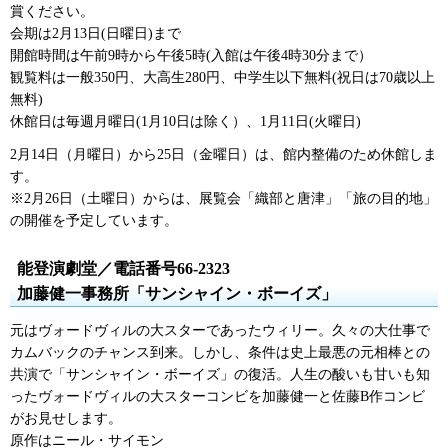
賞ください。
会期は2月13日(日曜日)まで
開館時間は午前9時から午後5時(入館は午後4時30分まで）
観覧料は一般350円、大高生280円、中学生以下無料(祝日は70歳以上
無料)
休館日は毎週月曜日(1月10日は除く）、1月11日(火曜日)
2月14日（月曜日）から25日（金曜日）は、館内整備のため休館しま
す。
※2月26日（土曜日）からは、展覧会「織部と唐津」「旅の目的地」
の開催を予定しています。
能登演劇堂／電話番号66-2323
加藤健一事務所「サンシャイン・ボーイズ」
元はヴォードヴィルの大スターであったウィリー。久々の大仕事で
カムバックのチャンス到来。しかし、条件は史上最悪の元相棒との
共演で「サンシャイン・ボーイズ」の復活。人生の酸いも甘いも知
ったヴォードヴィルの大スターコンビを加藤健一と佐藤B作コンビ
がお見せします。
原作はニール・サイモン