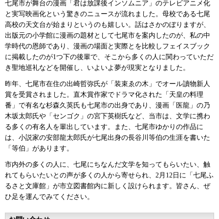
七尾市が舞台の漫画「君は放課後インソムニア」のテレビアニメ化
と実写映画化という驚きのニュースが流れました。母校である七尾
高校の天文台が始まりというのも嬉しい。話はさかのぼりますが、
出版元の小学館に漫画の題材として七尾市を案内したのが、私の中
学時代の恩師であり、漫画の場面と実際とを比較しフェイスブック
に掲載したのが1つ下の後輩で、そこから多くの人に関わっていただ
き聖地巡礼などを開催し、いよいよ夢が現実となりました。
昨年、七尾市在住の出崎哲弥氏が「装束ゑの木」でオール讀物新人
賞を受賞されました。直木賞作家でドラマ化された「天皇の料理
番」で有名な杉森久英氏も七尾市の出身であり、漫画「医龍」の乃
木坂太郎氏や「センゴク」の宮下英樹氏など、当市は、文学に携わ
る多くの有名人を輩出しています。また、七尾市ゆかりの作品に
は、小説家の安部龍太郎氏が七尾出身の長谷川等伯の生涯を書いた
「等伯」があります。
市内外の多くの人に、七尾にちなんだ文学を知ってもらいたい、触
れてもらいたいとの声が多くの人から寄せられ、2月12日に「七尾ふ
るさと文庫館」が市立図書館内に新しく設けられます。皆さん、ぜ
ひ足を運んでみてください。