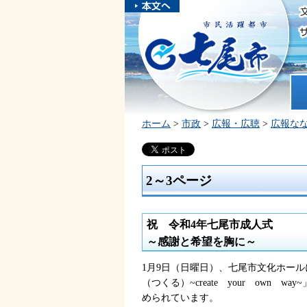
本文へスキ
ップしま
市民活躍都市 七尾市
す。
ホ
ホーム
>
市政
>
広報・広聴
>
広報な
2～3ページ
祝
令
和4年七尾市成人式
～感謝と希望を胸に～
1月9日（日曜日）、七尾市文化ホール
（つくる）~create
y
our
o
wn
w
ay
められています。