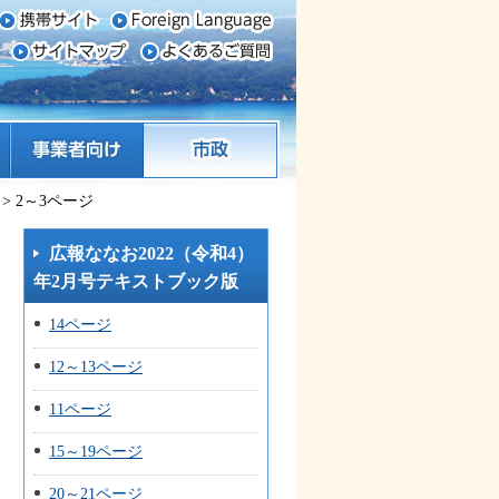
事業者向け
市政
> 2～3ページ
広報ななお2022（令和4）
年2月号テキストブック版
14ページ
12～13ページ
11ページ
15～19ページ
20～21ページ