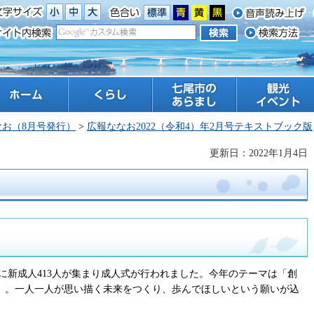
ーム
くらし
七尾市のあらまし
観光 イベント
なお（8月号発行）
>
広報ななお2022（令和4）年2月号テキストブック版
更新日：2022年1月4日
に新成人413人が集まり成人式が行われました。今年のテーマは「創
~」。一人一人が思い描く未来をつくり、歩んでほしいという願いが込