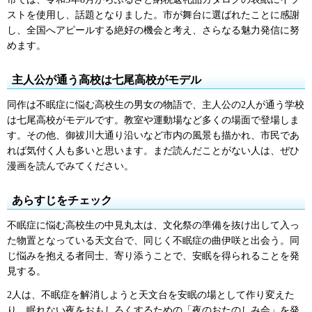
ストを使用し、話題となりました。市が舞台に選ばれたことに感謝
し、全国へアピールする絶好の機会と考え、さらなる魅力発信に努
めます。
主人公が通う高校は七尾高校がモデル
同作は不眠症に悩む高校生の男女の物語で、主人公の2人が通う学校
は七尾高校がモデルです。教室や運動場など多くの場面で登場しま
す。その他、御祓川大通り沿いなど市内の風景も描かれ、市民であ
れば気付く人も多いと思います。まだ読んだことがない人は、ぜひ
漫画を読んでみてください。
あらすじをチェック
不眠症に悩む高校生の中見丸太は、文化祭の準備を抜け出して入っ
た物置となっている天文台で、同じく不眠症の曲伊咲と出会う。同
じ悩みを抱える者同士、寄り添うことで、安眠を得られることを発
見する。
2人は、不眠症を解消しようと天文台を安眠の場として作り変えた
り、眠れない夜をおもしろくするための「夜のおたのしみ会」を発