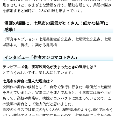
足させたりと、さまざまな活動を行う。活動を通して、共通の悩み
を解消すると同時に、2人の距離も縮まっていく。
漫画の場面に、七尾市の風景がたくさん！細かな描写に
感動！
（写真キャプション）七尾美術館前交差点、七尾駅北交差点、七尾
城跡本丸、御祓川に架かる尾湾橋
インタビュー「作者オジロマコトさん」
テレビアニメ化、実写映画化が決まったときの気持ちは？
とてもうれしいです。楽しみにしています。
七尾市を舞台に選んだ理由は？
次回作の舞台の候補として、自分で旅行に行きたい場所だった能登
を考えていました。実際に足を運んでみると、七尾市には海や川が
あって、高校や商店街、病院がコンパクトに集まっているので、こ
の漫画の舞台として魅力的だと思いました。
高校のクラスでは接点のない2人が、秘密基地のような場所で出会う
という物語のイメージがすでにあったので、七尾高校に天文台があ