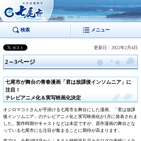
市民活躍都市 七尾
市
検索
メニュー
更新日：2022年2月4日
2～3ページ
七尾市が舞台の青春漫画「君は放課後インソムニア」に
注目！
テレビアニメ化＆実写映画化決定
オジロマコトさんが手掛ける七尾市を舞台にした漫画、「君は放課
後インソムニア」のテレビアニメ化と実写映画化が1月に発表されま
した。製作時期やキャストなどは未定ですが、原作漫画の舞台とな
っている七尾市にも注目が集まることに期待が高まります。
市では、令和3年8月からふるさと納税返礼品カタログの表紙にイラ