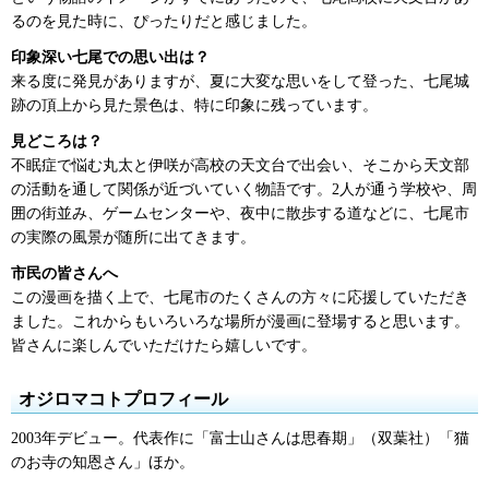
るのを見た時に、ぴったりだと感じました。
印象深い七尾での思い出は？
来る度に発見がありますが、夏に大変な思いをして登った、七尾城
跡の頂上から見た景色は、特に印象に残っています。
見どころは？
不眠症で悩む丸太と伊咲が高校の天文台で出会い、そこから天文部
の活動を通して関係が近づいていく物語です。2人が通う学校や、周
囲の街並み、ゲームセンターや、夜中に散歩する道などに、七尾市
の実際の風景が随所に出てきます。
市民の皆さんへ
この漫画を描く上で、七尾市のたくさんの方々に応援していただき
ました。これからもいろいろな場所が漫画に登場すると思います。
皆さんに楽しんでいただけたら嬉しいです。
オジロマコトプロフィール
2003年デビュー。代表作に「富士山さんは思春期」（双葉社）「猫
のお寺の知恩さん」ほか。