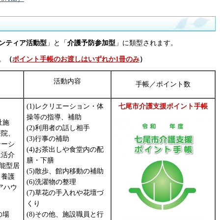
ンティア活動型
」と「
介護予防参加型
」に類型されます。
。
（
ポイント手帳のお渡しはいずれか1冊のみ
）
活動内容
手帳／ポイント数
(1)レクリエーション・体
七尾市介護支援ポイント手帳
操等の指導、補助
祉施
(2)利用者の話し相手
療院、
(3)行事の補助
テーシ
(4)お茶出しや食堂内の配
生活介
膳・下膳
機能型居
(5)散歩、館内移動の補助
、養護
(6)洗濯物の整理
アハウ
(7)草花の手入れや花壇づ
くり
(8)その他、施設職員と行
の場