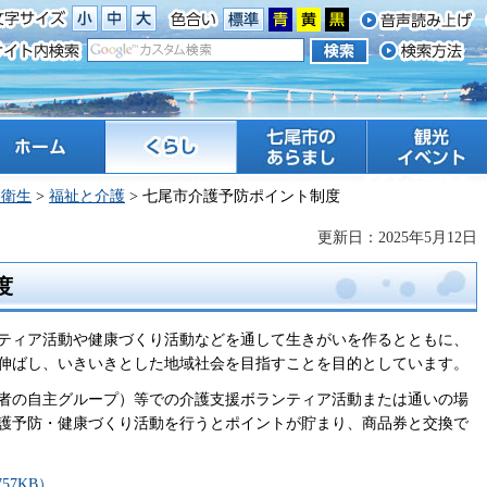
ーム
くらし
七尾市のあらまし
観光 イベント
・衛生
>
福祉と介護
> 七尾市介護予防ポイント制度
更新日：2025年5月12日
度
ンティア活動や健康づくり活動などを通して生きがいを作るとともに、
伸ばし、いきいきとした地域社会を目指すことを目的としています。
者の自主グループ）等での介護支援ボランティア活動または通いの場
護予防・健康づくり活動を行うとポイントが貯まり、商品券と交換で
57KB）