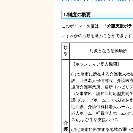
1.制度の概要
このポイント制度は、「
介護支援ボラ
いずれかの活動を選ぶことができます
類
対象となる活動場所
型
【ボランティア受入機関】
(1)七尾市に所在する介護老人福
設、介護老人保健施設、介護医
通所介護事業所、通所リハビリ
ョン事業所、認知症対応型共同
護(グループホーム)、小規模多
宅介護、介護付有料老人ホーム
老人ホーム、軽費老人ホーム(ケ
ス)および生活支援ハウス
介
護
(2)七尾市に所在する地域の通い