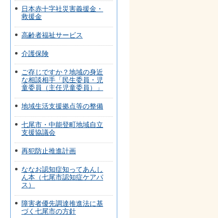
日本赤十字社災害義援金・
救援金
高齢者福祉サービス
介護保険
ご存じですか？地域の身近
な相談相手「民生委員・児
童委員（主任児童委員）」
地域生活支援拠点等の整備
七尾市・中能登町地域自立
支援協議会
再犯防止推進計画
ななお認知症知ってあんし
ん本（七尾市認知症ケアパ
ス）
障害者優先調達推進法に基
づく七尾市の方針