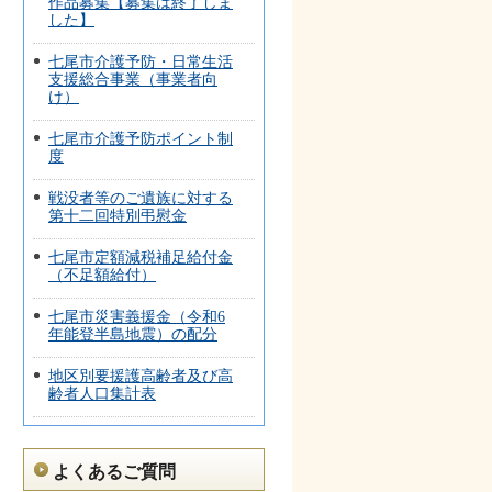
作品募集【募集は終了しま
した】
七尾市介護予防・日常生活
支援総合事業（事業者向
け）
七尾市介護予防ポイント制
度
戦没者等のご遺族に対する
第十二回特別弔慰金
七尾市定額減税補足給付金
（不足額給付）
七尾市災害義援金（令和6
年能登半島地震）の配分
地区別要援護高齢者及び高
齢者人口集計表
よくあるご質問