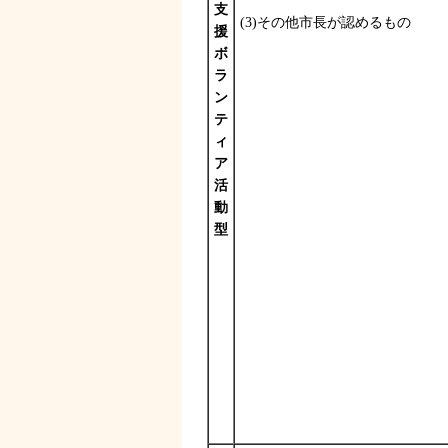
支
(3)その他市長が認めるもの
援
ボ
ラ
ン
テ
ィ
ア
活
動
型