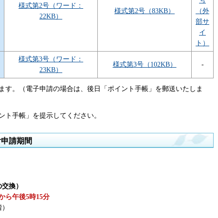
号
様式第2号（ワード：
様式第2号（83KB）
（外
22KB）
部サ
イ
ト）
様式第3号（ワード：
様式第3号（102KB）
-
23KB）
ます。（電子申請の場合は、後日「ポイント手帳」を郵送いたしま
ント手帳」を提示してください。
付申請期間
の交換）
から午後5時15分
階）