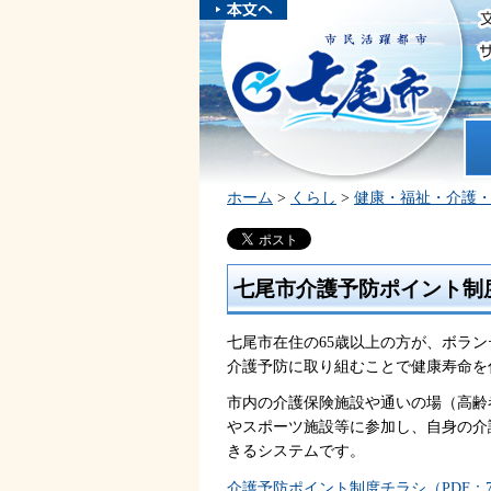
本文へスキ
ップしま
市民活躍都市 七尾市
す。
ホ
ホーム
>
くらし
>
健康・福祉・介護
七尾市介護予防ポイント制
七尾市在住の65歳以上の方が、ボラ
介護予防に取り組むことで健康寿命を
市内の介護保険施設や通いの場（高齢
やスポーツ施設等に参加し、自身の介
きるシステムです。
介護予防ポイント制度チラシ（PDF：7