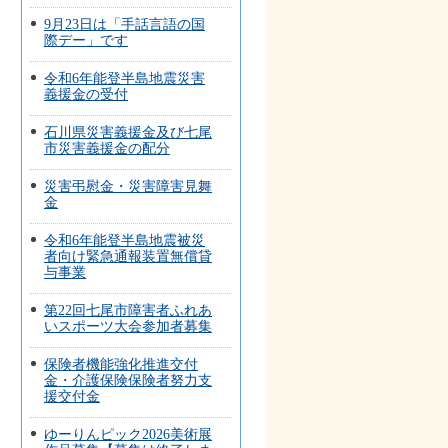
9月23日は「手話言語の国
際デー」です
令和6年能登半島地震災害
義援金の受付
石川県災害義援金及び七尾
市災害義援金の配分
災害弔慰金・災害障害見舞
金
令和6年能登半島地震被災
者向け緊急通報装置無償貸
与事業
第22回七尾市障害者ふれあ
いスポーツ大会参加者募集
保険者機能強化推進交付
金・介護保険保険者努力支
援交付金
ゆーりんピック2026美術展