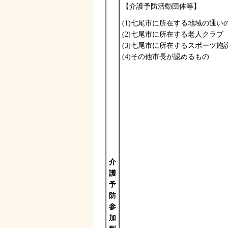
【介護予防活動団体等】
(1)七尾市に所在する地域の通い
(2)七尾市に所在する老人クラブ
(3)七尾市に所在するスポーツ施
(4)その他市長が認めるもの
介
護
予
防
参
加