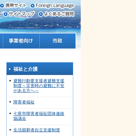
事業者向け
市政
福祉と介護
避難行動要支援者避難支援
制度～災害時の避難に不安
がある方へ～
障害者福祉
七尾市障害者福祉団体連絡
協議会
生活困窮者自立支援制度