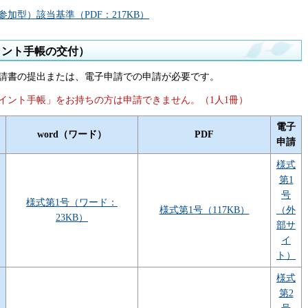
加型）該当基準（PDF：217KB）
イント手帳の交付）
請書の提出または、電子申請での申請が必要です。
イント手帳」をお持ちの方は申請できません。（1人1冊）
電子
word（ワード）
PDF
申請
様式
第1
号
様式第1号（ワード：
様式第1号（117KB）
（外
23KB）
部サ
イ
ト）
様式
第2