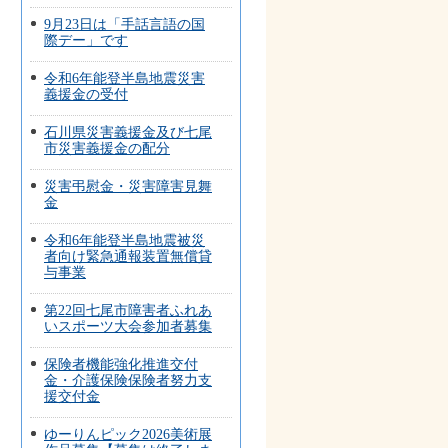
9月23日は「手話言語の国
際デー」です
令和6年能登半島地震災害
義援金の受付
石川県災害義援金及び七尾
市災害義援金の配分
災害弔慰金・災害障害見舞
金
令和6年能登半島地震被災
者向け緊急通報装置無償貸
与事業
第22回七尾市障害者ふれあ
いスポーツ大会参加者募集
保険者機能強化推進交付
金・介護保険保険者努力支
援交付金
ゆーりんピック2026美術展