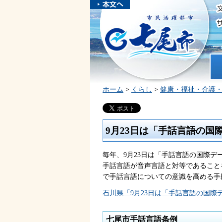
本文へスキ
ップしま
市民活躍都市 七尾市
す。
ホ
ホーム
>
くらし
>
健康・福祉・介護
9月23日は「手話言語の国
毎年、9月23日は「手話言語の国際デー
手話言語が音声言語と対等であること
で手話言語についての意識を高める手
石川県「9月23日は「手話言語の国際
七尾市手話言語条例