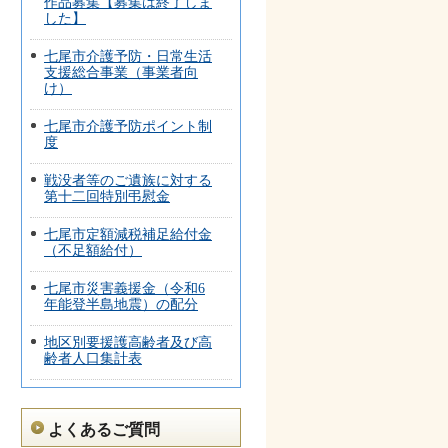
作品募集【募集は終了しま
した】
七尾市介護予防・日常生活
支援総合事業（事業者向
け）
七尾市介護予防ポイント制
度
戦没者等のご遺族に対する
第十二回特別弔慰金
七尾市定額減税補足給付金
（不足額給付）
七尾市災害義援金（令和6
年能登半島地震）の配分
地区別要援護高齢者及び高
齢者人口集計表
よくあるご質問