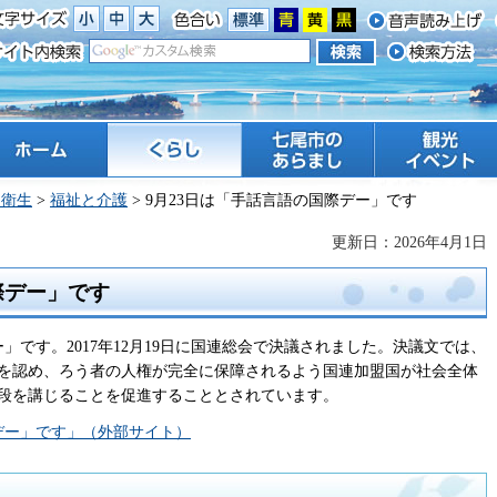
ーム
くらし
七尾市のあらまし
観光 イベント
・衛生
>
福祉と介護
> 9月23日は「手話言語の国際デー」です
更新日：2026年4月1日
際デー」です
」です。2017年12月19日に国連総会で決議されました。決議文では、
を認め、ろう者の人権が完全に保障されるよう国連加盟国が社会全体
段を講じることを促進することとされています。
デー」です」（外部サイト）