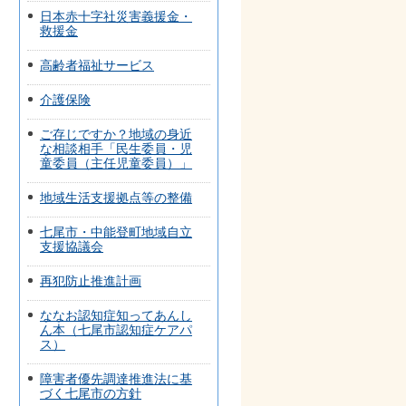
日本赤十字社災害義援金・
救援金
高齢者福祉サービス
介護保険
ご存じですか？地域の身近
な相談相手「民生委員・児
童委員（主任児童委員）」
地域生活支援拠点等の整備
七尾市・中能登町地域自立
支援協議会
再犯防止推進計画
ななお認知症知ってあんし
ん本（七尾市認知症ケアパ
ス）
障害者優先調達推進法に基
づく七尾市の方針