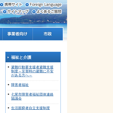
事業者向け
市政
福祉と介護
避難行動要支援者避難支援
制度～災害時の避難に不安
がある方へ～
障害者福祉
七尾市障害者福祉団体連絡
協議会
生活困窮者自立支援制度