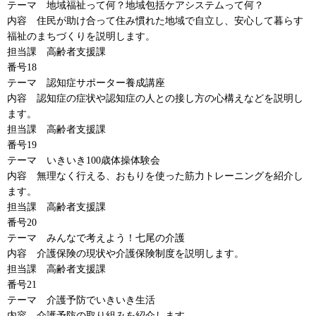
テーマ
地域福祉
って何？地域包括ケアシステムって何？
内容
住民
が助け合って住み慣れた地域で自立し、安心して暮らす
福祉のまちづくりを説明します。
担当課
高齢者支援課
番号18
テーマ
認知症
サポーター養成講座
内容
認知症
の症状や認知症の人との接し方の心構えなどを説明し
ます。
担当課
高齢者支援課
番号19
テーマ
いきいき
100歳体操体験会
内容
無理なく行える
、おもりを使った筋力トレーニングを紹介し
ます。
担当課
高齢者支援課
番号20
テーマ
みんな
で考えよう！七尾の介護
内容
介護保険
の現状や介護保険制度を説明します。
担当課
高齢者支援課
番号21
テーマ
介護予防
でいきいき生活
内容
介護予防
の取り組みを紹介します。