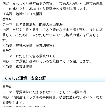
内容
まちづくり
基本条例の内容、「市民のねがい～七尾市民憲章
～」の成り立ち、地域づくり協議会の役割を説明します。
担当課
地域づくり支援課
番号6
テーマ
世界農業遺産
「能登の里山里海」
内容
自然
や生物と共生してきた豊かな里山里海を守り、後世に継
承していくために、自分たちの住んでいる地域の魅力を紹介しま
す。
担当課
農林水産課
（産業調整室）
番号7
テーマ
わたし
にできる景観づくり
内容
市の景観
計画やいろいろな景観づくりを紹介します。
担当課
都市建築課
くらしと環境・安全分野
番号8
テーマ
悪質商法
にだまされない！～かしこい消費生活～
内容
消費生活
トラブルの事例紹介、被害に遭わないポイントなど
を説明します。