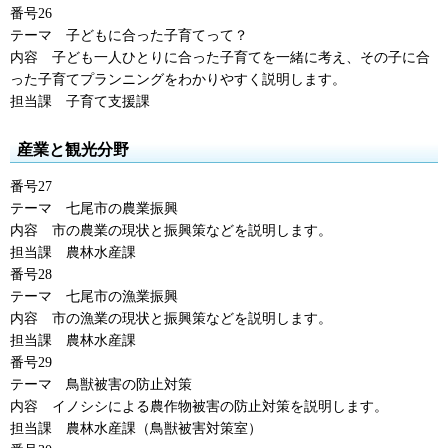
番号26
テーマ
子ども
に合った子育てって？
内容
子ども
一人ひとりに合った子育てを一緒に考え、その子に合
った子育てプランニングをわかりやすく説明します。
担当課
子育て支援課
産業と観光分野
番号27
テーマ
七尾市
の農業振興
内容
市の農業
の現状と振興策などを説明します。
担当課
農林水産課
番号28
テーマ
七尾市
の漁業振興
内容
市の漁業
の現状と振興策などを説明します。
担当課
農林水産課
番号29
テーマ
鳥獣被害
の防止対策
内容
イノシシ
による農作物被害の防止対策を説明します。
担当課
農林水産課
（鳥獣被害対策室）