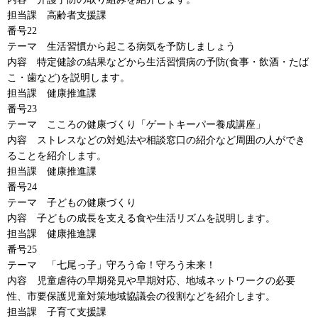
担当課
高齢者支援課
番号22
テーマ
生活習慣
から起こる病気を予防しましょう
内容
特定健診
の結果などから生活習慣病の予防(食事・飲酒・たば
こ・歯など)を説明します。
担当課
健康推進課
番号23
テーマ
こころ
の健康づくり「ゲートキーパー養成講座」
内容
ストレス
などの対処法や相談窓口の紹介など周囲の人ができ
ることを紹介します。
担当課
健康推進
課
番号24
テーマ
子ども
の健康づくり
内容
子ども
の成長を支える食や生活リズムを説明します。
担当課
健康推進課
番号25
テーマ
「七尾っ子」
守ろう命！守ろう未来！
内容
児童虐待
の早期発見や早期対応、地域ネットワークの必要
性、市要保護児童対策地域協議会の役割などを紹介します。
担当課
子育て支援課