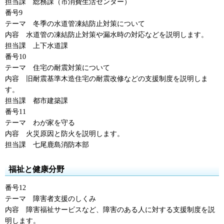
担当課
総務課
（市消費生活センター）
番号9
テーマ
冬季
の水道管凍結防止対策について
内容
水道管
の凍結防止対策や漏水時の対応などを説明します。
担当課
上下水道課
番号10
テーマ
住宅
の耐震対策について
内容
旧耐震基準
木造住宅の耐震改修などの支援制度を説明しま
す。
担当課
都市建築課
番号11
テーマ
わが家を守る
内容
火災原因
と防火を説明します。
担当課
七尾鹿島消防本部
福祉と健康分野
番号12
テーマ
障害者
支援のしくみ
内容
障害福祉
サービスなど、障害のある人に対する支援制度を説
明します。