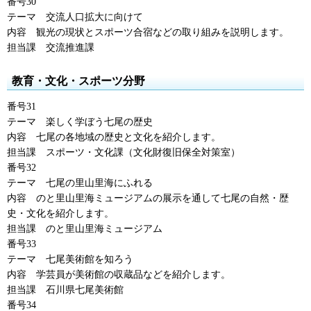
番号30
テーマ
交流人口
拡大に向けて
内容
観光の現状
とスポーツ合宿などの取り組みを説明します。
担当課
交流推進課
教育・文化・スポーツ分野
番号31
テーマ
楽しく
学ぼう七尾の歴史
内容
七尾
の各地域の歴史と文化を紹介します。
担当課
スポーツ
・文化課（文化財復旧保全対策室）
番号32
テーマ
七尾
の里山里海にふれる
内容
のと里山里海
ミュージアムの展示を通して七尾の自然・歴
史・文化を紹介します。
担当課
のと里山里海
ミュージアム
番号33
テーマ
七尾美術館
を知ろう
内容
学芸員
が美術館の収蔵品などを紹介します。
担当課
石川県
七尾美術館
番号34