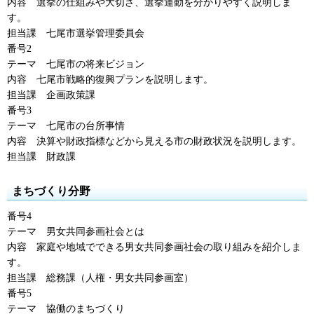
内容
選挙の仕組み
や大切さ、選挙運動を分かりやすく説明しま
す。
担当課
七尾市
選挙管理委員会
番号2
テーマ
七尾市
の将来ビジョン
内容
七尾市
戦略的復興プランを説明します。
担当課
企画政策課
番号3
テーマ
七尾市の
台所事情
内容
決算
や財政指標などから見える市の財政状況を説明します。
担当課
財政課
まちづくり分野
番号4
テーマ
男女共同参画社会
とは
内容
家庭
や地域でできる男女共同参画社会の取り組みを紹介しま
す。
担当課
総務課
（人権・男女共同参画室）
番号5
テーマ
協働
のまちづくり