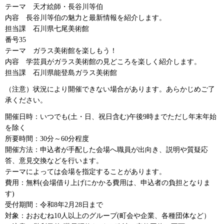
テーマ
天才絵師
・長谷川等伯
内容
長谷川等伯
の魅力と最新情報を紹介します。
担当課
石川県七
尾美術館
番号35
テーマ
ガラス美術館
を楽しもう！
内容
学芸員が
ガラス美術館の見どころを楽しく紹介します。
担当課
石川県
能登島ガラス美術館
（注意）状況により開催できない場合があります。あらかじめご了
承ください。
開催日時：いつでも(土・日、祝日含む)午後9時までただし年末年始
を除く
所要時間：30分～60分程度
開催方法：申込者が手配した会場へ職員が出向き、説明や質疑応
答、意見交換などを行います。
テーマによっては会場を指定することがあります。
費用：無料(会場借り上げにかかる費用は、申込者の負担となりま
す)
受付期間：令和8年2月28日まで
対象：おおむね10人以上のグループ(町会や企業、各種団体など）