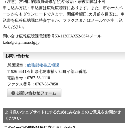
（注意）営利目的(職員研修など)や政治・宗教団体は不可
申し込み方法：申込書は広報広聴課にあります。また、市ホームペ
ージからもダウンロードできます。開催希望日1カ月前を目安に、申
込書を広報広聴課に持参するか、ファクスまたはメールでお申し込
みください。
問い合せ広報広聴課電話番号53-1130FAX52-0374メール
koho@city.nanao.lg.jp
お問い合わせ
所属課室：
総務部秘書広報課
〒926-8611石川県七尾市袖ケ江町イ部25番地
電話番号：0767-53-1110
ファクス番号：0767-53-7050
より良いウェブサイトにするためにみなさまのご意見をお聞かせ
ください
このページの情報は役に立ちましたか？