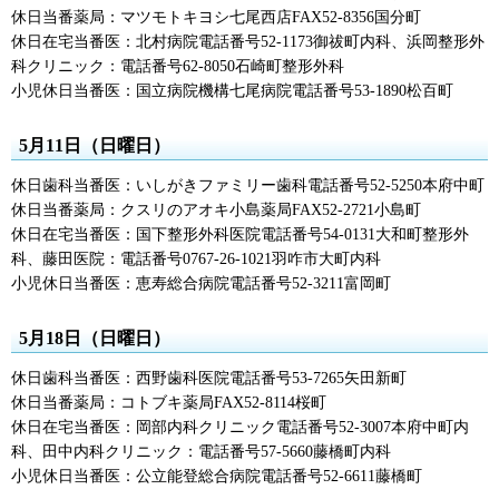
休日当番薬局：マツモトキヨシ七尾西店FAX52-8356国分町
休日在宅当番医：北村病院電話番号52-1173御祓町内科、浜岡整形外
科クリニック：電話番号62-8050石崎町整形外科
小児休日当番医：国立病院機構七尾病院電話番号53-1890松百町
5月11日（日曜日）
休日歯科当番医：いしがきファミリー歯科電話番号52-5250本府中町
休日当番薬局：クスリのアオキ小島薬局FAX52-2721小島町
休日在宅当番医：国下整形外科医院電話番号54-0131大和町整形外
科、藤田医院：電話番号0767-26-1021羽咋市大町内科
小児休日当番医：恵寿総合病院電話番号52-3211富岡町
5月18日（日曜日）
休日歯科当番医：西野歯科医院電話番号53-7265矢田新町
休日当番薬局：コトブキ薬局FAX52-8114桜町
休日在宅当番医：岡部内科クリニック電話番号52-3007本府中町内
科、田中内科クリニック：電話番号57-5660藤橋町内科
小児休日当番医：公立能登総合病院電話番号52-6611藤橋町