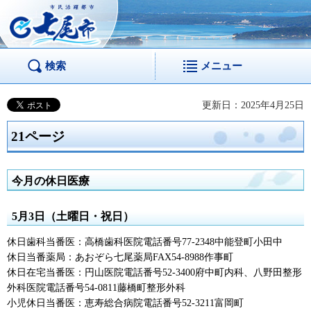
市民活躍都市 七尾
市
検索
メニュー
更新日：2025年4月25日
21ページ
今月の休日医療
5月3日（土曜日・祝日）
休日歯科当番医：高橋歯科医院電話番号77-2348中能登町小田中
休日当番薬局：あおぞら七尾薬局FAX54-8988作事町
休日在宅当番医：円山医院電話番号52-3400府中町内科、八野田整形
外科医院電話番号54-0811藤橋町整形外科
小児休日当番医：恵寿総合病院電話番号52-3211富岡町