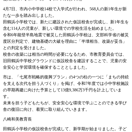
4月7日、市内小中学校14校で入学式が行われ、568人の新1年生が新
たな一歩を踏み出しました。
田鶴浜小学校では、新たに建設された仮設校舎が完成し、新1年生を
含む114人の児童が、新しい環境での学校生活を始めました。
令和6年能登半島地震で被災した田鶴浜小学校は、文部科学省の被災
度区分判定で、建物基礎の大破を理由に「半壊相当、改築が妥当」
との判定を受けました。
校舎の改築には相当の時間が必要になるため、市教育委員会では、
旧田鶴浜中学校グラウンドに仮設校舎を建設することで、児童の安
全安心と学習環境を確保することとしました。
市は、「七尾市戦略的復興プラン」の4つの柱の一つに「まちの持続
を支える次代を担う人づくり」を掲げ、令和7年度では小中学校施設
の早期再建に向けた予算として13億9,386万3千円を計上していま
す。
未来を担う子どもたちが、安全安心な環境で学ぶことのできる学び
舎の復旧に向け、着実に取り組んでいきます。
八崎和美教育長
田鶴浜小学校の仮設校舎が完成して、新学期が始まりました。子ど