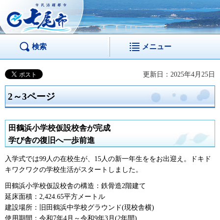
市民活躍都市 七尾
市
検索
メニュー
更新日：2025年4月25日
2～3ページ
田鶴浜小学校仮設校舎が完成
学び舎の復旧へ一歩前進
入学式では99人の在校生が、15人の新一年生ををお出迎え。ドキド
キワクワクの学校生活がスタートしました。
田鶴浜小学校仮設校舎の構造：鉄骨造2階建て
延床面積：2,424.65平方メートル
建設場所：旧田鶴浜中学校グラウンド(現校舎横)
使用期間：令和7年4月～令和9年3月(2年間)