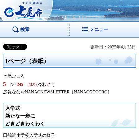
市民活躍都市 七尾
市
検索
メニュー
更新日：2025年4月25日
1ページ（表紙）
七尾ごころ
5
No.
245
2025
(令和
7
年)
広報ななおNANAONEWSLETTER［NANAOGOCORO］
入学式
新たな一歩に
どきどきわくわく
田鶴浜小学校入学式の様子