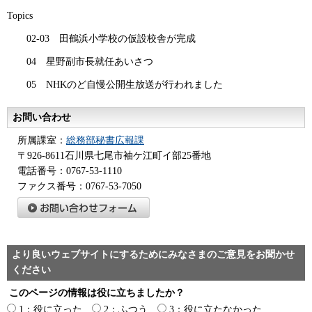
Topics
02-03
田鶴
浜小学校の仮設校舎が完成
04
星野
副市長就任あいさつ
05
NHK
のど自慢公開生放送が行われました
お問い合わせ
所属課室：
総務部秘書広報課
〒926-8611石川県七尾市袖ケ江町イ部25番地
電話番号：0767-53-1110
ファクス番号：0767-53-7050
より良いウェブサイトにするためにみなさまのご意見をお聞かせ
ください
このページの情報は役に立ちましたか？
1：役に立った
2：ふつう
3：役に立たなかった