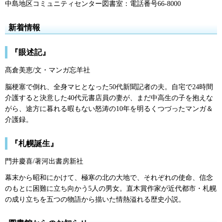
中島地区コミュニティセンター図書室：電話番号66-8000
新着情報
『眼述記』
髙倉美恵/文・マンガ忘羊社
脳梗塞で倒れ、全身マヒとなった50代新聞記者の夫。自宅で24時間
介護すると決意した40代元書店員の妻が、まだ中高生の子を抱えな
がら、途方に暮れる暇もない怒涛の10年を明るくつづったマンガ＆
介護録。
『札幌誕生』
門井慶喜/著河出書房新社
幕末から昭和にかけて、極寒の北の大地で、それぞれの使命、信念
のもとに困難に立ち向かう5人の男女。直木賞作家が近代都市・札幌
の成り立ちを五つの物語から描いた情熱溢れる歴史小説。