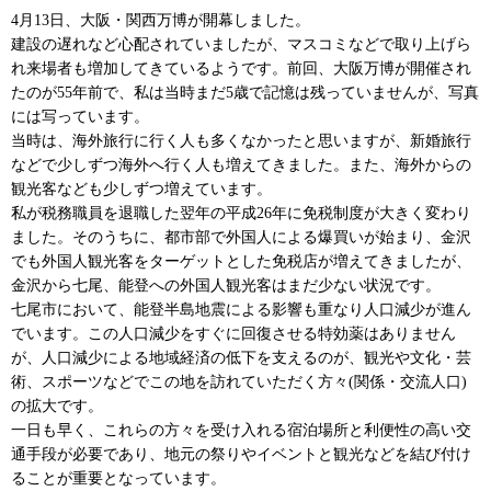
4月13日、大阪・関西万博が開幕しました。
建設の遅れなど心配されていましたが、マスコミなどで取り上げら
れ来場者も増加してきているようです。前回、大阪万博が開催され
たのが55年前で、私は当時まだ5歳で記憶は残っていませんが、写真
には写っています。
当時は、海外旅行に行く人も多くなかったと思いますが、新婚旅行
などで少しずつ海外へ行く人も増えてきました。また、海外からの
観光客なども少しずつ増えています。
私が税務職員を退職した翌年の平成26年に免税制度が大きく変わり
ました。そのうちに、都市部で外国人による爆買いが始まり、金沢
でも外国人観光客をターゲットとした免税店が増えてきましたが、
金沢から七尾、能登への外国人観光客はまだ少ない状況です。
七尾市において、能登半島地震による影響も重なり人口減少が進ん
でいます。この人口減少をすぐに回復させる特効薬はありません
が、人口減少による地域経済の低下を支えるのが、観光や文化・芸
術、スポーツなどでこの地を訪れていただく方々(関係・交流人口)
の拡大です。
一日も早く、これらの方々を受け入れる宿泊場所と利便性の高い交
通手段が必要であり、地元の祭りやイベントと観光などを結び付け
ることが重要となっています。