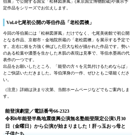
伯展」で公開する国宝「松林図屏風」(東京国立博物館蔵)や展示予
定作品をシリーズでお伝えします。
Vol.4七尾初公開の等伯作品「老松図襖」
今回の等伯展には「松林図屏風」だけでなく、七尾美術館で初公開
となる作品、京都市・金地院所蔵の「老松図襖」を展示する予定で
す。左右に枝を力強く伸ばした巨大な松が描かれた作品です。勢い
のある松葉や濃墨を生かした木肌の表現は見事で、等伯水墨画の代
表作の一つです。
出品をお願いしたところ、「能登の方々を元気付けるためならば」
とご快諾いただきました。等伯渾身の一作、ぜひともご堪能くださ
い。
（注意）詳細は決まり次第、当館ホームページなどでもご案内しま
す。
能登演劇堂／電話番号66-2323
令和6年能登半島地震復興公演無名塾能登限定公演5月30
日（金曜日）から公演が始まりました！肝っ玉おっ母と
子供たち