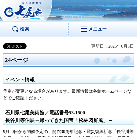
市民活躍都市 七尾
市
検索
メニュー
更新日：2025年6月5日
24ページ
イベント情報
予定が変更となる場合があります。最新情報は各館ホームページな
どでご確認ください。
石川県七尾美術館／電話番号53-1500
長谷川等伯展～帰ってきた国宝「松林図屏風」～
9月20日から開催予定の、開館30周年記念・震災復興祈念「長谷川等