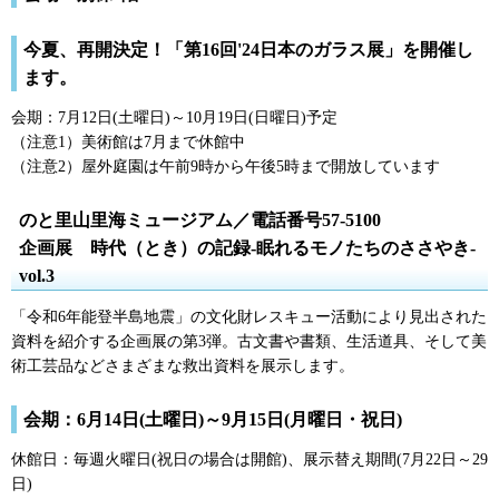
今夏、再開決定！「第16回'24日本のガラス展」を開催し
ます。
会期：7月12日(土曜日)～10月19日(日曜日)予定
（注意1）美術館は7月まで休館中
（注意2）屋外庭園は午前9時から午後5時まで開放しています
のと里山里海ミュージアム／電話番号57-5100
企画展
時代
（とき）の記録-眠れるモノたちのささやき-
vol.3
「令和6年能登半島地震」の文化財レスキュー活動により見出された
資料を紹介する企画展の第3弾。古文書や書類、生活道具、そして美
術工芸品などさまざまな救出資料を展示します。
会期：6月14日(土曜日)～9月15日(月曜日・祝日)
休館日：毎週火曜日(祝日の場合は開館)、展示替え期間(7月22日～29
日)