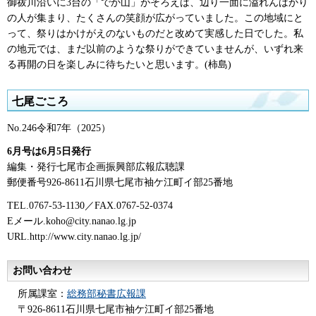
御祓川沿いに3台の「でか山」がそろえば、辺り一面に溢れんばかり
の人が集まり、たくさんの笑顔が広がっていました。この地域にと
って、祭りはかけがえのないものだと改めて実感した日でした。私
の地元では、まだ以前のような祭りができていませんが、いずれ来
る再開の日を楽しみに待ちたいと思います。(柿島)
七尾ごころ
No.246令和7年（2025）
6月号は6月5日発行
編集・発行七尾市企画振興部広報広聴課
郵便番号926-8611石川県七尾市袖ケ江町イ部25番地
TEL.0767-53-1130／FAX.0767-52-0374
Eメール.koho@city.nanao.lg.jp
URL.http://www.city.nanao.lg.jp/
お問い合わせ
所属課室：
総務部秘書広報課
〒926-8611石川県七尾市袖ケ江町イ部25番地