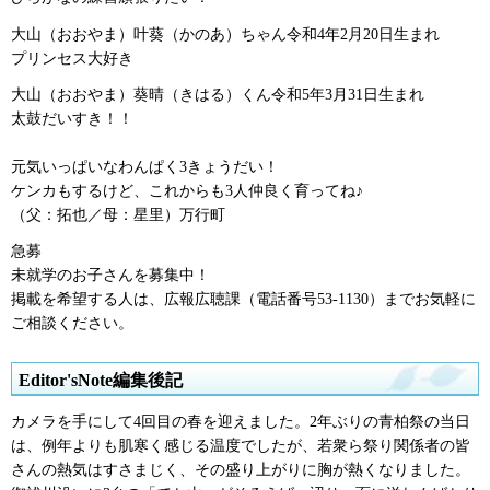
大山（おおやま）叶葵（かのあ）ちゃん令和4年2月20日生まれ
プリンセス大好き
大山（おおやま）葵晴（きはる）くん令和5年3月31日生まれ
太鼓だいすき！！
元気いっぱいなわんぱく3きょうだい！
ケンカもするけど、これからも3人仲良く育ってね♪
（父：拓也／母：星里）万行町
急募
未就学のお子さんを募集中！
掲載を希望する人は、広報広聴課（電話番号53-1130）までお気軽に
ご相談ください。
Editor'sNote編集後記
カメラを手にして4回目の春を迎えました。2年ぶりの青柏祭の当日
は、例年よりも肌寒く感じる温度でしたが、若衆ら祭り関係者の皆
さんの熱気はすさまじく、その盛り上がりに胸が熱くなりました。