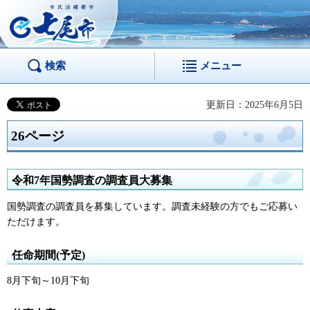
市民活躍都市 七尾
市
検索
メニュー
更新日：2025年6月5日
26ページ
令和7年国勢調査の調査員大募集
国勢調査の調査員を募集しています。調査未経験の方でもご応募い
ただけます。
任命期間(予定)
8月下旬～10月下旬