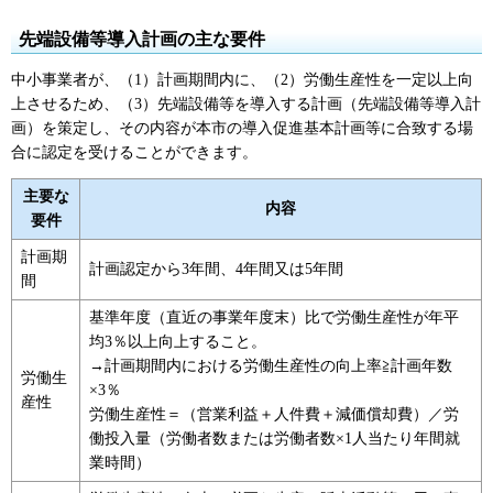
先端設備等導入計画の主な要件
中小事業者が、（1）計画期間内に、（2）労働生産性を一定以上向
上させるため、（3）先端設備等を導入する計画（先端設備等導入計
画）を策定し、その内容が本市の導入促進基本計画等に合致する場
合に認定を受けることができます。
主要な
内容
要件
計画期
計画認定から3年間、4年間又は5年間
間
基準年度（直近の事業年度末）比で労働生産性が年平
均3％以上向上すること。
→計画期間内における労働生産性の向上率≧計画年数
労働生
×3％
産性
労働生産性＝（営業利益＋人件費＋減価償却費）／労
働投入量（労働者数または労働者数×1人当たり年間就
業時間）