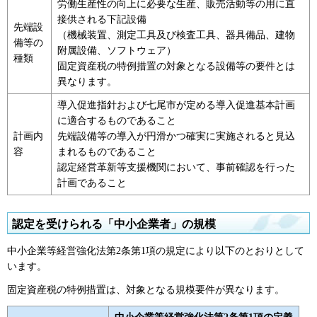
労働生産性の向上に必要な生産、販売活動等の用に直
接供される下記設備
先端設
（機械装置、測定工具及び検査工具、器具備品、建物
備等の
附属設備、ソフトウェア）
種類
固定資産税の特例措置の対象となる設備等の要件とは
異なります。
導入促進指針および七尾市が定める導入促進基本計画
に適合するものであること
計画内
先端設備等の導入が円滑かつ確実に実施されると見込
容
まれるものであること
認定経営革新等支援機関において、事前確認を行った
計画であること
認定を受けられる「中小企業者」の規模
中小企業等経営強化法第2条第1項の規定により以下のとおりとして
います。
固定資産税の特例措置は、対象となる規模要件が異なります。