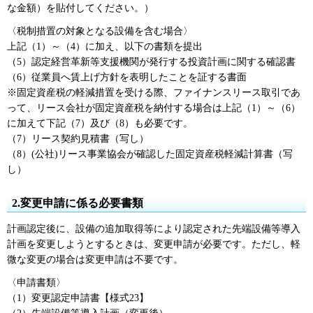
な金額）を貼付してください。）
〈税制措置の対象となる設備を含む場合〉
上記（1）～（4）に加え、以下の書類を提出
（5）認定経営革新等支援機関が発行する投資計画に関する確認書
（6）従業員へ賃上げ方針を表明したことを証する書面
※固定資産税の軽減措置を受ける際、ファイナンスリース取引であ
って、リース会社が固定資産税を納付する場合は上記（1）～（6）
に加えて下記（7）及び（8）も必要です。
（7）リース契約見積書（写し）
（8）(公社)リース事業協会が確認した固定資産税軽減計算書（写
し）
2.変更申請に係る必要書類
計画認定後に、設備の追加取得等により認定された先端設備等導入
計画を変更しようとするときは、変更申請が必要です。ただし、軽
微な変更の場合は変更申請は不要です。
〈申請書類〉
（1）変更認定申請書【様式23】