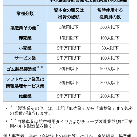
中小企業等経営強化法第2条第1項の定義
資本金の額又は
常時使用する
業種分類
出資の総額
従業員の数
＊
3億円以下
300人以下
製造業その他
卸売業
1億円以下
100人以下
小売業
5千万円以下
50人以下
サービス業
5千万円以下
100人以下
＊＊
3億円以下
900人以下
ゴム製品製造業
ソフトウェア業又は
3億円以下
300人以下
情報処理サービス業
旅館業
5千万円以下
200人以下
＊
「製造業その他」は、上記「卸売業」から「旅館業」まで以外
の業種が該当します。
＊＊
自動車又は航空機用タイヤおよびチューブ製造業並びに工業
用ベルト製造業を除く。
個人事業者、会社（会社法上の会社等）のほか、企業組合、協業組