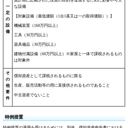
資計画に記載された投資の目的を達成するために必要不可欠
一
な設備
定
【対象設備（最低価額（1台1基又は一の取得価額））】
の
設
機械装置（160万円以上）
備
工具（30万円以上）
器具備品（30万円以上）
建物付属設備（60万円以上）※家屋と一体で課税されるもの
は対象外
そ
償却資産として課税されるものに限る
の
生産、販売活動等の用に直接供されるものであること
他
要
中古資産でないこと
件
特例措置
特例措置の適用を受けるためには、別途、償却資産申告書における