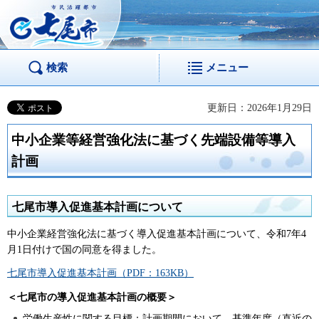
市民活躍都市 七尾
市
検索
メニュー
更新日：2026年1月29日
中小企業等経営強化法に基づく先端設備等導入
計画
七尾市導入促進基本計画について
中小企業経営強化法に基づく導入促進基本計画について、令和7年4
月1日付けで国の同意を得ました。
七尾市導入促進基本計画（PDF：163KB）
＜七尾市の導入促進基本計画の概要＞
労働生産性に関する目標：計画期間において、基準年度（直近の