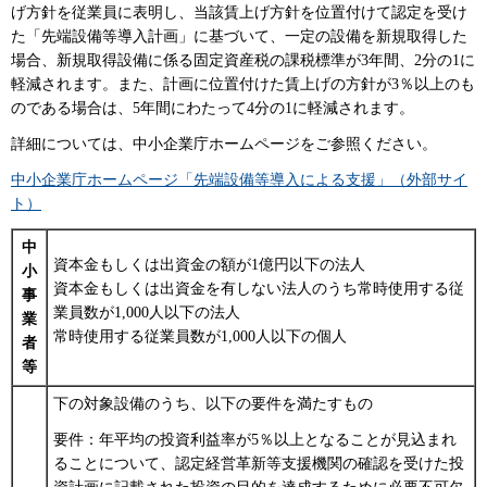
げ方針を従業員に表明し、当該賃上げ方針を位置付けて認定を受け
た「先端設備等導入計画」に基づいて、一定の設備を新規取得した
場合、新規取得設備に係る固定資産税の課税標準が3年間、2分の1に
軽減されます。また、計画に位置付けた賃上げの方針が3％以上のも
のである場合は、5年間にわたって4分の1に軽減されます。
詳細については、中小企業庁ホームページをご参照ください。
中小企業庁ホームページ「先端設備等導入による支援」（外部サイ
ト）
中
資本金もしくは出資金の額が1億円以下の法人
小
資本金もしくは出資金を有しない法人のうち常時使用する従
事
業員数が1,000人以下の法人
業
常時使用する従業員数が1,000人以下の個人
者
等
下の対象設備のうち、以下の要件を満たすもの
要件：年平均の投資利益率が5％以上となることが見込まれ
ることについて、認定経営革新等支援機関の確認を受けた投