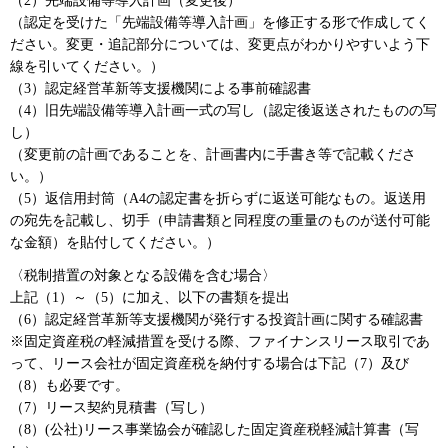
（2）先端設備等導入計画（変更後）
（認定を受けた「先端設備等導入計画」を修正する形で作成してく
ださい。変更・追記部分については、変更点がわかりやすいよう下
線を引いてください。）
（3）認定経営革新等支援機関による事前確認書
（4）旧先端設備等導入計画一式の写し（認定後返送されたものの写
し）
（変更前の計画であることを、計画書内に手書き等で記載くださ
い。）
（5）返信用封筒（A4の認定書を折らずに返送可能なもの。返送用
の宛先を記載し、切手（申請書類と同程度の重量のものが送付可能
な金額）を貼付してください。）
〈税制措置の対象となる設備を含む場合〉
上記（1）～（5）に加え、以下の書類を提出
（6）認定経営革新等支援機関が発行する投資計画に関する確認書
※固定資産税の軽減措置を受ける際、ファイナンスリース取引であ
って、リース会社が固定資産税を納付する場合は下記（7）及び
（8）も必要です。
（7）リース契約見積書（写し）
（8）(公社)リース事業協会が確認した固定資産税軽減計算書（写