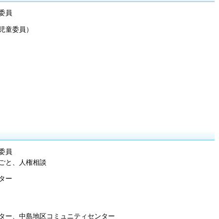
委員
児童委員）
委員
ごと、人権相談
ター
ター、中島地区コミュニティセンター