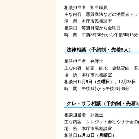
相談担当者
担
当職員
主な内容
悪
質商法などの消費者トラ
場
所
本
庁市民相談室
相談日
毎
週月曜から金曜日
時
間
午前8時30分
から午後5時15分
法律相談（予約制・先着5人）
相談担当者
弁
護士
主な内容
借
家・借地・金銭貸借・多
場
所
本
庁市民相談室
相談日
12月9日（金曜日）、12月23
時
間
午後1時
から午後3時30分
クレ・サラ相談（予約制・先着5
相談担当者
弁
護士
主な内容
ク
レジット会社やサラ金の
場
所
本
庁市民相談室
相談日
12月12日（月曜日）