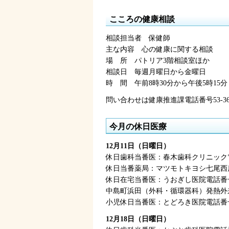
こころの健康相談
相談担当者
保
健師
主な内容
心
の健康に関する相談
場
所
パ
トリア3階相談室ほか
相談日
毎
週月曜日から金曜日
時
間
午前8時30分
から午後5時15分
問い合わせは健康推進課電話番号53-36
今月の休日医療
12月11日（日曜日）
休日歯科当番医：春木歯科クリニック電話
休日当番薬局：マツモトキヨシ七尾西店FA
休日在宅当番医：うおぎし医院電話番号5
中島町浜田（外科・循環器科）発熱外
小児休日当番医：とどろき医院電話番号07
12月18日（日曜日）