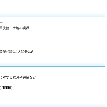
士
重債務・土地の境界
記相談は1人30分以内
に対する意見や要望など
日（月曜日）