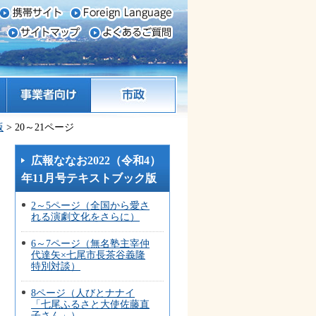
事業者向け
市政
版
> 20～21ページ
広報ななお2022（令和4）
年11月号テキストブック版
2～5ページ（全国から愛さ
れる演劇文化をさらに）
6～7ページ（無名塾主宰仲
代達矢×七尾市長茶谷義隆
特別対談）
8ページ（人びとナナイ
「七尾ふるさと大使佐藤直
子さん」）