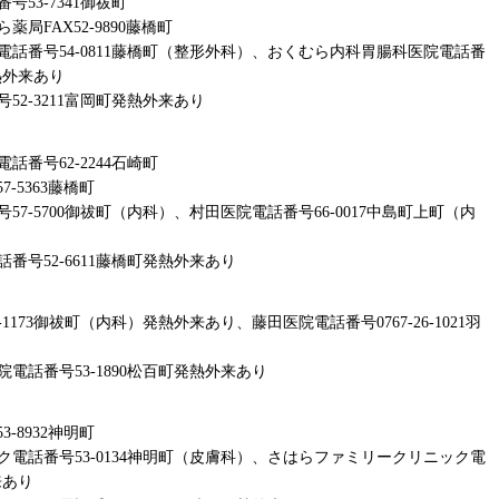
53-7341御祓町
FAX52-9890藤橋町
話番号54-0811藤橋町（整形外科）、おくむら内科胃腸科医院電話番
熱外来あり
2-3211富岡町発熱外来あり
番号62-2244石崎町
-5363藤橋町
7-5700御祓町（内科）、村田医院電話番号66-0017中島町上町（内
号52-6611藤橋町発熱外来あり
173御祓町（内科）発熱外来あり、藤田医院電話番号0767-26-1021羽
話番号53-1890松百町発熱外来あり
-8932神明町
電話番号53-0134神明町（皮膚科）、さはらファミリークリニック電
来あり