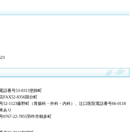
23
番号53-0313塗師町
X52-8356国分町
2-1123藤野町（胃腸科・外科・内科）、辻口医院電話番号66-0118
来あり
67-22-7855羽咋市鶴多町