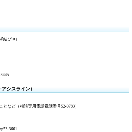
結びist）
445
オアシスライン）
となど（相談専用電話電話番号52-0783）
-3661