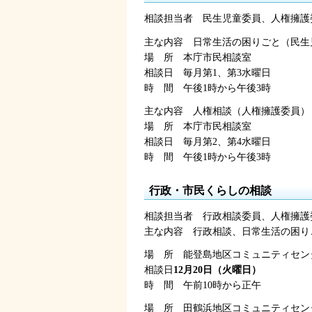
相談担当者
民
生児童委員、人権擁護
主な内容
日
常生活の困りごと（民生
場
所
本
庁市民相談室
相談日
毎
月第1、第3水曜日
時
間
午後1時
から午後3時
主な内容
人
権相談（人権擁護委員）
場
所
本
庁市民相談室
相談日
毎
月第2、第4水曜日
時
間
午後1時
から午後3時
行政・市民くらしの相談
相談担当者
行
政相談委員、人権擁護
主な内容
行
政相談、日常生活の困り
場
所
能
登島地区コミュニティセン
相談日
12月20日（火曜日）
時
間
午前10時
から正午
場
所
田
鶴浜地区コミュニティセン