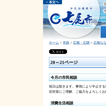
本文へスキ
ップしま
市民活躍都市 七尾市
す。
ホ
ホーム
>
市政
>
広報・広聴
>
広報な
20～21ページ
今月の市民相談
祝日は除きます。事情により中止する
症対策にご理解、ご協力をよろしくお
消費生活相談