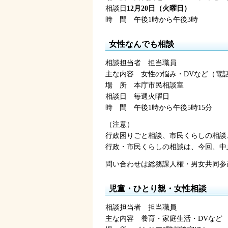
相談日
12月20日（火曜日）
時
間
午後1時
から午後3時
女性なんでも相談
相談担当者
担
当職員
主な内容
女
性の悩み・DVなど（電話相
場
所
本
庁市民相談室
相談日
毎
週火曜日
時
間
午後1時
から午後5時15分
（注意）
行政困りごと相談、市民くらしの相談
行政・市民くらしの相談は、今回、中
問い合わせは総務課人権・男女共同参画室
児童・ひとり親・女性相談
相談担当者
担
当職員
主な内容
養
育・家庭生活・DVなど