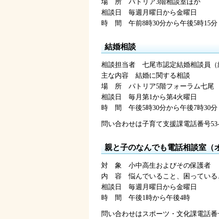
場
所
パ
トリア3階相談室ほか
相談日
毎
週月曜日から金曜日
時
間
午前8時30分
から午後5時15分
結婚相談
相談担当者
七
尾市認定結婚相談員（縁
主な内容
結
婚に関する相談
場
所
パ
トリア5階フォーラム七尾
相談日
毎
月第1から第4火曜日
時
間
午後5時30分
から午後7時30分
問い合わせは子育て支援課電話番号53-8
親と子のなんでも電話相談室（
対
象
小
中高生およびその保護者
内
容
悩
んでいること、困っているこ
相談日
毎
週月曜日から金曜日
時
間
午後1時
から午後4時
問い合わせはスポーツ・文化課電話番号53