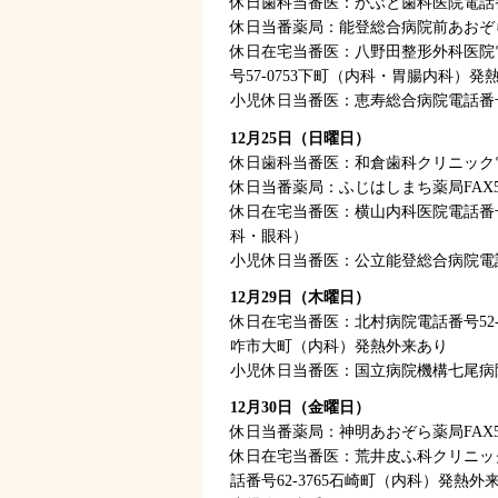
休日歯科当番医：かぶと歯科医院電話番号
休日当番薬局：能登総合病院前あおぞら薬局
休日在宅当番医：八野田整形外科医院電
号57-0753下町（内科・胃腸内科）発
小児休日当番医：恵寿総合病院電話番号5
12月25日（日曜日）
休日歯科当番医：和倉歯科クリニック電話
休日当番薬局：ふじはしまち薬局FAX57
休日在宅当番医：横山内科医院電話番号5
科・眼科）
小児休日当番医：公立能登総合病院電話番
12月29日（木曜日）
休日在宅当番医：北村病院電話番号52-1
咋市大町（内科）発熱外来あり
小児休日当番医：国立病院機構七尾病院電
12月30日（金曜日）
休日当番薬局：神明あおぞら薬局FAX53
休日在宅当番医：荒井皮ふ科クリニック
話番号62-3765石崎町（内科）発熱外