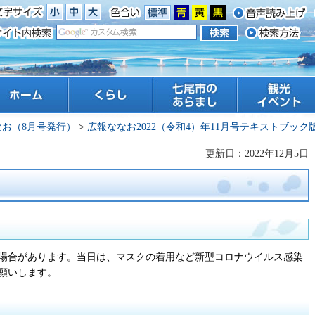
ーム
くらし
七尾市のあらまし
観光 イベント
なお（8月号発行）
>
広報ななお2022（令和4）年11月号テキストブック
更新日：2022年12月5日
場合があります。当日は、マスクの着用など新型コロナウイルス感染
願いします。