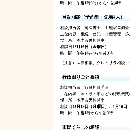
時
間
午後1時30分
から午後4時
登記相談（予約制・先着4人）
相談担当者
司
法書士、土地家屋調査
主な内容
相
続・登記・財産管理・多
場
所
本
庁市民相談室
相談日
12月16日（金曜日）
時
間
午後1時
から午後3時
（注意）法律相談、クレ・サラ相談、登
行政困りごと相談
相談担当者
行
政相談委員
主な内容
国
・県・市などの行政機関
場
所
本
庁市民相談室
相談日
12月19日（月曜日）、1月16
時
間
午後1時
から午後3時
市民くらしの相談