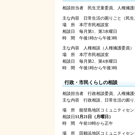
相談担当者
民
生児童委員、人権擁護
主な内容
日
常生活の困りごと（民生
場
所
本
庁市民相談室
相談日
毎
月第1、第3水曜日
時
間
午後1時
から午後3時
主な内容
人
権相談（人権擁護委員）
場
所
本
庁市民相談室
相談日
毎
月第2、第4水曜日
時
間
午後1時
から午後3時
行政・市民くらしの相談
相談担当者
行
政相談委員、人権擁護
主な内容
行
政相談、日常生活の困り
場
所
能
登島地区コミュニティセン
相談日
11月21日（月曜日）
時
間
午前10時
から正午
場
所
田
鶴浜地区コミュニティセン