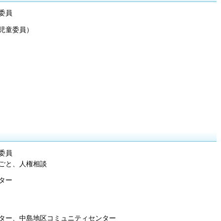
委員
児童委員）
委員
ごと、人権相談
ター
ター、中島地区コミュニティセンター