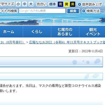
ーム
くらし
七尾市のあらまし
観光 イベント
なお（8月号発行）
>
広報ななお2022（令和4）年11月号テキストブック
更新日：2022年11月4日
場合があります。当日は、マスクの着用など新型コロナウイルス感染
願いします。