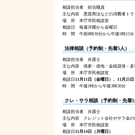
相談担当者
担
当職員
主な内容
悪
質商法などの消費者トラ
場
所
本
庁市民相談室
相談日
毎
週月曜から金曜日
時
間
午前8時30分
から午後5時15分
法律相談（予約制・先着5人）
相談担当者
弁
護士
主な内容
借
家・借地・金銭貸借・多
場
所
本
庁市民相談室
相談日
11月11日（金曜日）、11月25
時
間
午後1時
から午後3時30分
クレ・サラ相談（予約制・先着5
相談担当者
弁
護士
主な内容
ク
レジット会社やサラ金の
場
所
本
庁市民相談室
相談日
11月14日（月曜日）