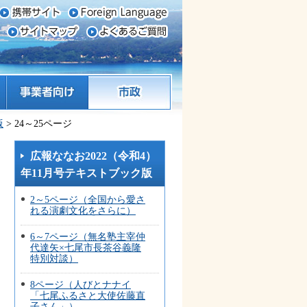
事業者向け
市政
版
> 24～25ページ
広報ななお2022（令和4）
年11月号テキストブック版
2～5ページ（全国から愛さ
れる演劇文化をさらに）
6～7ページ（無名塾主宰仲
代達矢×七尾市長茶谷義隆
特別対談）
8ページ（人びとナナイ
「七尾ふるさと大使佐藤直
子さん」）