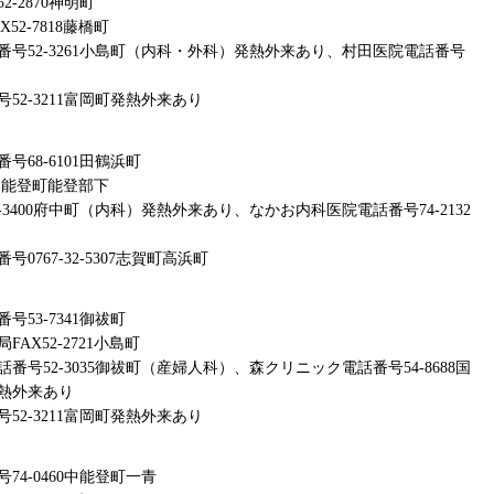
-2870神明町
2-7818藤橋町
号52-3261小島町（内科・外科）発熱外来あり、村田医院電話番号
2-3211富岡町発熱外来あり
68-6101田鶴浜町
0中能登町能登部下
3400府中町（内科）発熱外来あり、なかお内科医院電話番号74-2132
767-32-5307志賀町高浜町
53-7341御祓町
X52-2721小島町
号52-3035御祓町（産婦人科）、森クリニック電話番号54-8688国
熱外来あり
2-3211富岡町発熱外来あり
4-0460中能登町一青