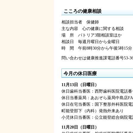
こころの健康相談
相談担当者
保
健師
主な内容
心
の健康に関する相談
場
所
パ
トリア3階相談室ほか
相談日
毎
週月曜日から金曜日
時
間
午前8時30分
から午後5時15分
問い合わせは健康推進課電話番号53-36
今月の休日医療
11月13日（日曜日）
休日歯科当番医：西野歯科医院電話番号5
休日当番薬局：あおぞら薬局中島店FAX6
休日在宅当番医：国下整形外科医院電話番
町能登部下（内科）発熱外来あり
小児休日当番医：公立能登総合病院電話番
11月20日（日曜日）