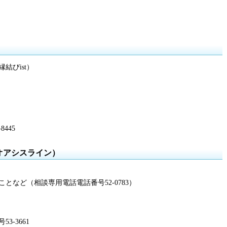
結びist）
445
オアシスライン）
となど（相談専用電話電話番号52-0783）
-3661