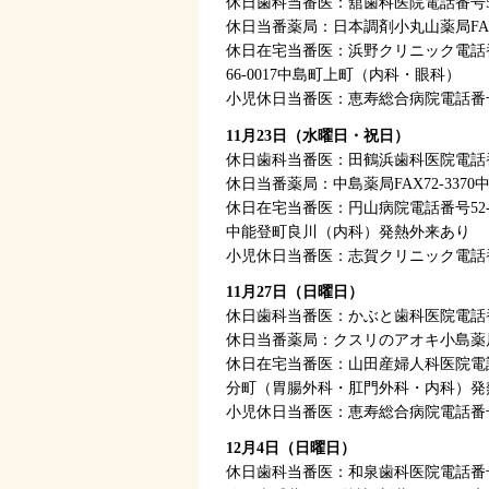
休日歯科当番医：舘歯科医院電話番号52
休日当番薬局：日本調剤小丸山薬局FAX5
休日在宅当番医：浜野クリニック電話番
66-0017中島町上町（内科・眼科）
小児休日当番医：恵寿総合病院電話番号5
11月23日（水曜日・祝日）
休日歯科当番医：田鶴浜歯科医院電話番号
休日当番薬局：中島薬局FAX72-337
休日在宅当番医：円山病院電話番号52-
中能登町良川（内科）発熱外来あり
小児休日当番医：志賀クリニック電話番号0
11月27日（日曜日）
休日歯科当番医：かぶと歯科医院電話番号
休日当番薬局：クスリのアオキ小島薬局FA
休日在宅当番医：山田産婦人科医院電話番
分町（胃腸外科・肛門外科・内科）発
小児休日当番医：恵寿総合病院電話番号5
12月4日（日曜日）
休日歯科当番医：和泉歯科医院電話番号7