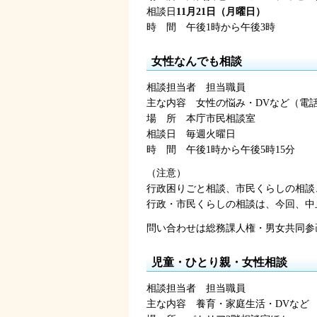
相談日
11月21日（月曜日）
時
間
午後1時
から午後3時
女性なんでも相談
相談担当者
担
当職員
主な内容
女
性の悩み・DVなど（電話相
場
所
本
庁市民相談室
相談日
毎
週火曜日
時
間
午後1時
から午後5時15分
（注意）
行政困りごと相談、市民くらしの相談
行政・市民くらしの相談は、今回、中
問い合わせは総務課人権・男女共同参画室
児童・ひとり親・女性相談
相談担当者
担
当職員
主な内容
養
育・家庭生活・DVなど