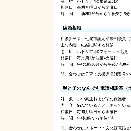
場
所
パ
トリア3階相談室ほか
相談日
毎
週月曜日から金曜日
時
間
午前8時30分
から午後5時15分
結婚相談
相談担当者
七
尾市認定結婚相談員（縁
主な内容
結
婚に関する相談
場
所
パ
トリア5階フォーラム七尾
相談日
毎
月第1から第4火曜日
時
間
午後5時30分
から午後7時30分
問い合わせは子育て支援課電話番号53-8
親と子のなんでも電話相談室（
対
象
小
中高生およびその保護者
内
容
悩
んでいること、困っているこ
相談日
毎
週月曜日から金曜日
時
間
午後1時
から午後4時
問い合わせはスポーツ・文化課電話番号53