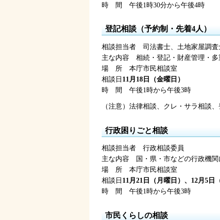
時
間
午後1時30分
から午後4時
登記相談（予約制・先着4人）
相談担当者
司
法書士、土地家屋調査
主な内容
相
続・登記・財産管理・多
場
所
本
庁市民相談室
相談日
11月18日（金曜日）
時
間
午後1時
から午後3時
（注意）法律相談、クレ・サラ相談、登
行政困りごと相談
相談担当者
行
政相談委員
主な内容
国
・県・市などの行政機関
場
所
本
庁市民相談室
相談日
11月21日（月曜日）、12月5
時
間
午後1時
から午後3時
市民くらしの相談