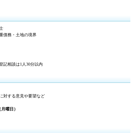
士
重債務・土地の境界
記相談は1人30分以内
に対する意見や要望など
日（月曜日）