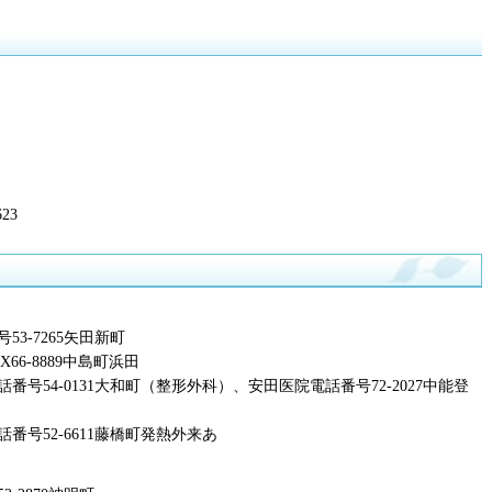
23
3-7265矢田新町
6-8889中島町浜田
号54-0131大和町（整形外科）、安田医院電話番号72-2027中能登
号52-6611藤橋町発熱外来あ