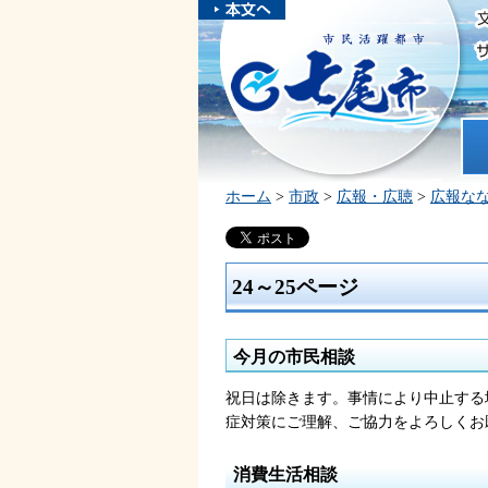
本文へスキ
ップしま
市民活躍都市 七尾市
す。
ホ
ホーム
>
市政
>
広報・広聴
>
広報な
24～25ページ
今月の市民相談
祝日は除きます。事情により中止する
症対策にご理解、ご協力をよろしくお
消費生活相談