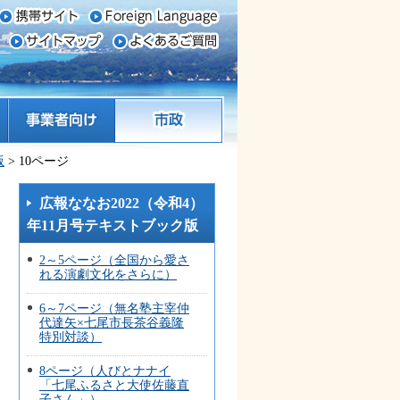
事業者向け
市政
版
> 10ページ
広報ななお2022（令和4）
年11月号テキストブック版
2～5ページ（全国から愛さ
れる演劇文化をさらに）
6～7ページ（無名塾主宰仲
代達矢×七尾市長茶谷義隆
特別対談）
8ページ（人びとナナイ
「七尾ふるさと大使佐藤直
子さん」）