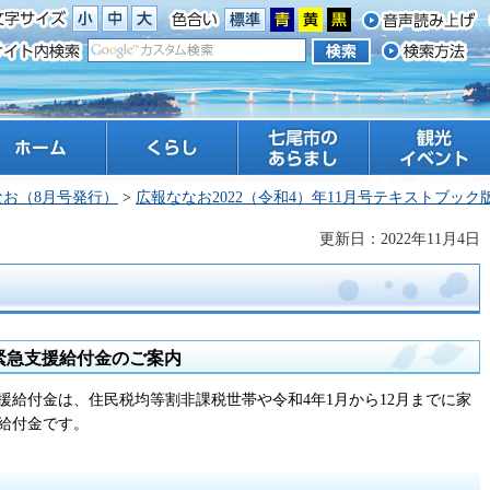
ーム
くらし
七尾市のあらまし
観光 イベント
なお（8月号発行）
>
広報ななお2022（令和4）年11月号テキストブック
更新日：2022年11月4日
緊急支援給付金のご案内
援給付金は、住民税均等割非課税世帯や令和4年1月から12月までに家
給付金です。