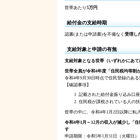
世帯あたり
5万円
給付金の支給時期
認書(または申請書)を不備なく
受理し
支給対象と申請の有無
支給対象となる世帯（いずれかにあて
世帯全員が令和4年度「住民税均等割
令和4年9月30日時点で住民登録の
【確認事項】
記載された給付金振り込み口座
住民税が課税されている人の扶
世帯の中に、令和4年1月2日以降に
令和4年1月～12月の収入が減少し「
す
申請期限：令和5年1月31日（火曜日）