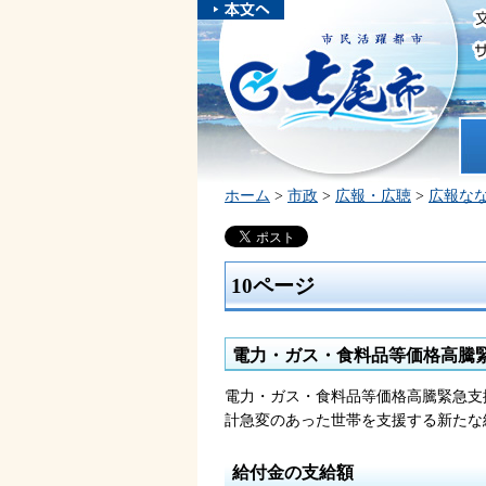
本文へスキ
ップしま
市民活躍都市 七尾市
す。
ホ
ホーム
>
市政
>
広報・広聴
>
広報な
10ページ
電力・ガス・食料品等価格高騰
電力・ガス・食料品等価格高騰緊急支
計急変のあった世帯を支援する新たな
給付金の支給額