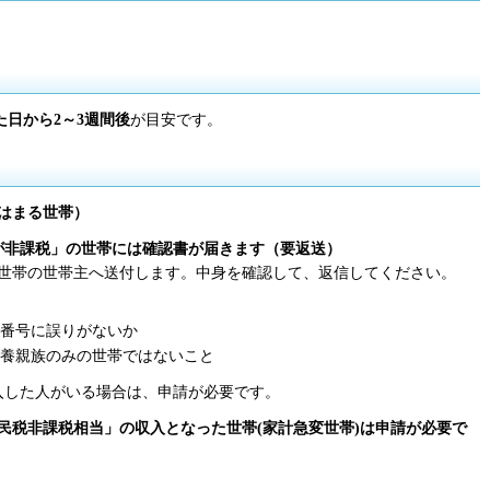
た日から2～3週間後
が目安です。
はまる世帯）
が非課税」の世帯には
確認書が届きます（要返送）
ある世帯の世帯主へ送付します。中身を確認して、返信してください。
番号に誤りがないか
養親族のみの世帯ではないこと
転入した人がいる場合は、申請が必要です。
住民税非課税相当」の収入となった世帯(家計急変世帯)は
申請が必要で