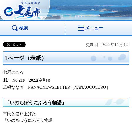
市民活躍都市 七尾
市
検索
メニュー
更新日：2022年11月4日
1ページ（表紙）
七尾ごころ
11
No
.
218
20
22(令和4)
広報ななお
N
ANAONEWSLETTER［NANAOGOCORO］
「いのちぼうにふろう物語」
市民と盛り上げた
「いのちぼうにふろう物語」