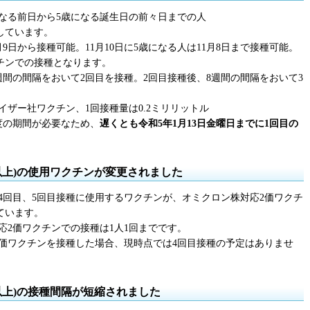
になる前日から5歳になる誕生日の前々日までの人
りしています。
月9日から接種可能。11月10日に5歳になる人は11月8日まで接種可能。
ワクチンでの接種となります。
週間の間隔をおいて2回目を接種。2回目接種後、8週間の間隔をおいて3
ザー社ワクチン、1回接種量は0.2ミリリットル
度の期間が必要なため、
遅くとも令和5年1月13日金曜日までに1回目の
歳以上)の使用ワクチンが変更されました
目、4回目、5回目接種に使用するワクチンが、オミクロン株対応2価ワクチ
ています。
応2価ワクチンでの接種は1人1回までです。
2価ワクチンを接種した場合、現時点では4回目接種の予定はありませ
歳以上)の接種間隔が短縮されました