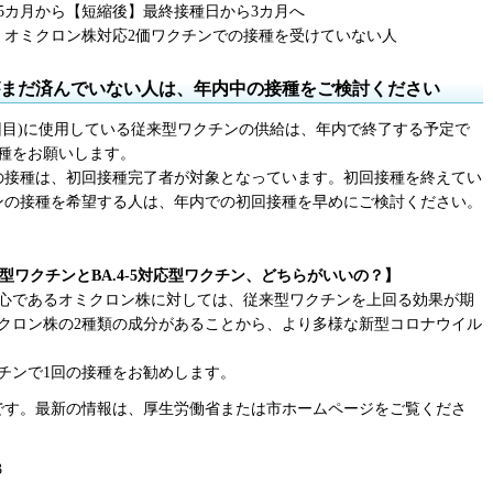
5カ月から【短縮後】最終接種日から3カ月へ
、オミクロン株対応2価ワクチンでの接種を受けていない人
目)がまだ済んでいない人は、年内中の接種をご検討ください
回目)に使用している従来型ワクチンの供給は、年内で終了する予定で
種をお願いします。
の接種は、初回接種完了者が対象となっています。初回接種を終えてい
ンの接種を希望する人は、年内での初回接種を早めにご検討ください。
型ワクチンとBA.4-5対応型ワクチン、どちらがいいの？】
心であるオミクロン株に対しては、従来型ワクチンを上回る効果が期
クロン株の2種類の成分があることから、より多様な新型コロナウイル
チンで1回の接種をお勧めします。
報です。最新の情報は、厚生労働省または市ホームページをご覧くださ
3