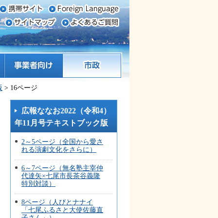
事業者向け
市政
版
> 16ページ
広報ななお2022（令和4）
年11月号テキストブック版
2～5ページ（全国から愛さ
れる演劇文化をさらに）
6～7ページ（無名塾主宰仲
代達矢×七尾市長茶谷義隆
特別対談）
8ページ（人びとナナイ
「七尾ふるさと大使佐藤直
子さん」）