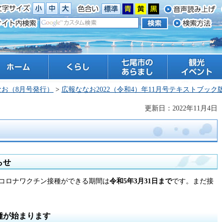
ーム
くらし
七尾市のあらまし
観光 イベント
なお（8月号発行）
>
広報ななお2022（令和4）年11月号テキストブック
更新日：2022年11月4日
らせ
コロナワクチン接種ができる期間は
令和5年3月31日まで
です。まだ接
種が始まります