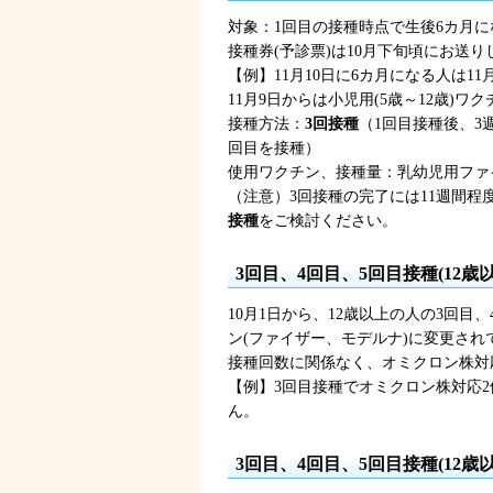
対象：1回目の接種時点で生後6カ月
接種券(予診票)は10月下旬頃にお送
【例】11月10日に6カ月になる人は11
11月9日からは小児用(5歳～12歳)
接種方法：
3回接種
（1回目接種後、3
回目を接種）
使用ワクチン、接種量：乳幼児用ファイ
（注意）3回接種の完了には11週間程
接種
をご検討ください。
3回目、4回目、5回目接種(12
10月1日から、12歳以上の人の3回
ン(ファイザー、モデルナ)に変更され
接種回数に関係なく、オミクロン株対
【例】3回目接種でオミクロン株対応
ん。
3回目、4回目、5回目接種(12