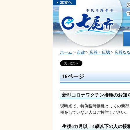
本文へスキ
ップしま
市民活躍都市 七尾市
す。
ホ
ホーム
>
市政
>
広報・広聴
>
広報な
16ページ
新型コロナワクチン接種のお知
現時点で、特例臨時接種としての新型
種をしていない人はご検討ください。
生後6カ月以上4歳以下の人の接