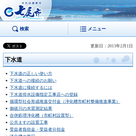
市民活躍都市 七尾
市
検索
メニュー
更新日：2013年2月1日
下水道
下水道の正しい使い方
下水道への接続のお願い
下水道に接続するには
下水道排水設備指定工事店への登録
循環型社会形成推進交付金（浄化槽市町村整備推進事業）
御祓川の水質測定結果
合併処理浄化槽（市町村設置型）
公共ますの設置工事
受益者負担金・受益者分担金