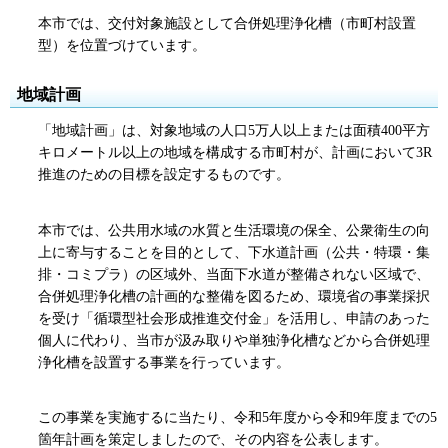
本市では、交付対象施設として合併処理浄化槽（市町村設置
型）を位置づけています。
地域計画
「地域計画」は、対象地域の人口5万人以上または面積400平方
キロメートル以上の地域を構成する市町村が、計画において3R
推進のための目標を設定するものです。
本市では、公共用水域の水質と生活環境の保全、公衆衛生の向
上に寄与することを目的として、下水道計画（公共・特環・集
排・コミプラ）の区域外、当面下水道が整備されない区域で、
合併処理浄化槽の計画的な整備を図るため、環境省の事業採択
を受け「循環型社会形成推進交付金」を活用し、申請のあった
個人に代わり、当市が汲み取りや単独浄化槽などから合併処理
浄化槽を設置する事業を行っています。
この事業を実施するに当たり、令和5年度から令和9年度までの5
箇年計画を策定しましたので、その内容を公表します。