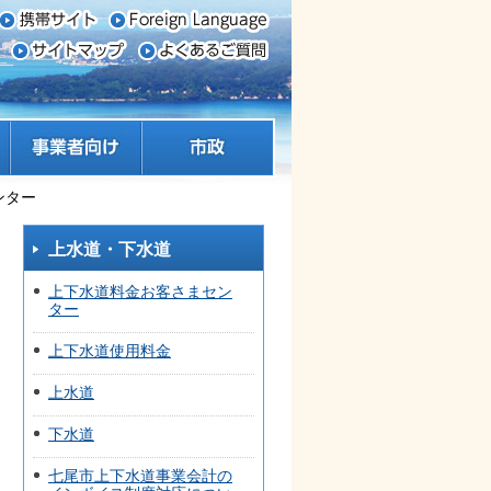
事業者向け
市政
ンター
上水道・下水道
上下水道料金お客さまセン
ター
上下水道使用料金
上水道
下水道
七尾市上下水道事業会計の