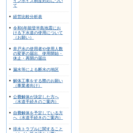
インボイス制度対応につい
て
経営比較分析表
令和6年能登半島地震にお
ける下水道の使用について
（お願い）
井戸水の使用者や使用人数
の変更の届出、使用開始・
休止・再開の届出
漏水等による断水の地区
解体工事をする際のお願い
（事業者向け）
公費解体が決定した方へ
（水道手続きのご案内）
自費解体を予定している方
へ（水道手続きのご案内）
排水トラブルに関すること