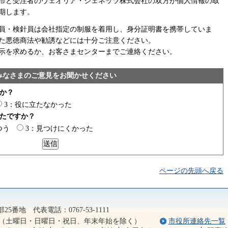
市と受注者のヴェオリア・ジェネッツ株式会社の双方が個人情報の取
期します。
員・検針員は会社指定の制服を着用し、身分証明書を携帯していま
た悪徳商法や勧誘などには十分ご注意ください。
示を求めるか、お客さまセンターまでご連絡ください。
みなさまのご意見をお聞かせください
か？
3：役に立たなかった
たですか？
つう
3：見つけにくかった
ページの先頭へ戻る
2）
5番地 代表電話：0767-53-1111
5分（土曜日・日曜日・祝日、年末年始を除く）
市役所連絡先一覧