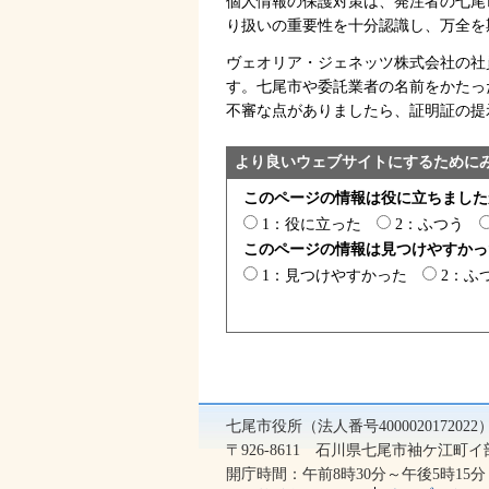
個人情報の保護対策は、発注者の七尾
り扱いの重要性を十分認識し、万全を
ヴェオリア・ジェネッツ株式会社の社
す。七尾市や委託業者の名前をかたっ
不審な点がありましたら、証明証の提
より良いウェブサイトにするために
このページの情報は役に立ちました
1：役に立った
2：ふつう
このページの情報は見つけやすかっ
1：見つけやすかった
2：ふ
七尾市役所（法人番号400002017202
〒926-8611 石川県七尾市袖ケ江町イ部2
開庁時間：午前8時30分～午後5時1