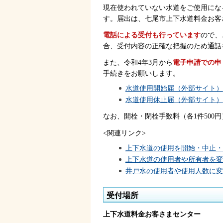
現在使われていない水道をご使用にな
す。届出は、七尾市上下水道料金お客
電話による受付も行っています
ので、
合、受付内容の正確な把握のため通話
また、令和4年3月から
電子申請での申
手続きをお願いします。
水道使用開始届（外部サイト）
水道使用休止届（外部サイト）
なお、開栓・閉栓手数料（各1件500
<関連リンク>
上下水道の使用を開始・中止・
上下水道の使用者や所有者を変
井戸水の使用者や使用人数に変
受付場所
上下水道料金お客さまセンター