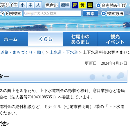
ーム
くらし
七尾市のあらまし
観光 イベント
・道路・まちづくり・働く
>
上水道・下水道
> 上下水道料金お客さまセ
更新日：2024年4月17日
ター
スの向上を図るため、上下水道料金の徴収や検針、窓口業務などを民
（法人番号7010401085351）へ委託しています。
道料金の納付相談など、ミナ.クル（七尾市神明町）2階の「上下水道
ください。
法>