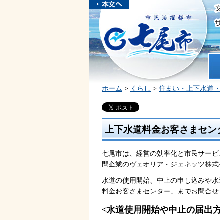
本文へスキ
ップしま
市民活躍都市 七尾市
す。
ホ
ホーム
>
くらし
>
住まい・上下水道
上下水道料金お客さまセン
七尾市は、経営の効率化と市民サービ
間企業のヴェオリア・ジェネッツ株式会社
水道の使用開始、中止の申し込みや水
料金お客さまセンター」までお問合せ
<水道使用開始や中止の届出方