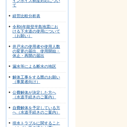
インボイス制度対応につい
て
経営比較分析表
令和6年能登半島地震にお
ける下水道の使用について
（お願い）
井戸水の使用者や使用人数
の変更の届出、使用開始・
休止・再開の届出
漏水等による断水の地区
解体工事をする際のお願い
（事業者向け）
公費解体が決定した方へ
（水道手続きのご案内）
自費解体を予定している方
へ（水道手続きのご案内）
排水トラブルに関すること