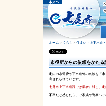
本文へスキ
ップしま
市民活躍都市 七尾市
す。
ホ
ホーム
>
くらし
>
住まい・上下水道
市役所からの依頼をかたる
宅内の水道管や下水道管の点検を「市
寄せれられています。
七尾市上下水道課では業者に対し、宅
不審だと感じたら、ご家族や警察へご