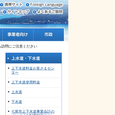
事業者向け
市政
る訪問にご注意ください
上水道・下水道
上下水道料金お客さまセン
ター
上下水道使用料金
上水道
下水道
七尾市上下水道事業会計の