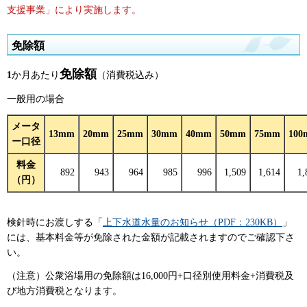
支援事業」により実施します。
免除額
免除額
1
か月あたり
（消費税込み）
一般用の場合
メータ
13mm
20mm
25mm
30mm
40mm
50mm
75mm
100
ー口径
料金
892
943
964
985
996
1,509
1,614
1,
（円）
検針時にお渡しする「
上下水道水量のお知らせ（PDF：230KB）
」
には、基本料金等が免除された金額が記載されますのでご確認下さ
い。
（注意）公衆浴場用の免除額は16,000円+口径別使用料金+消費税及
び地方消費税となります。