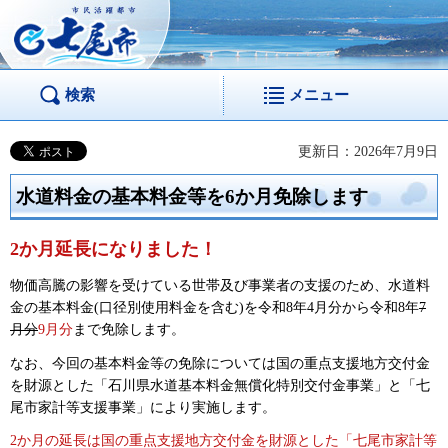
市民活躍都市 七尾
市
検索
メニュー
更新日：2026年7月9日
水道料金の基本料金等を6か月免除します
2か月延長になりました！
物価高騰の影響を受けている世帯及び事業者の支援のため、水道料
金の基本料金(口径別使用料金を含む)を令和8年4月分から令和8年
7
月分
9月分
まで免除します。
なお、今回の基本料金等の免除については国の重点支援地方交付金
を財源とした「石川県水道基本料金無償化特別交付金事業」と「七
尾市家計等支援事業」により実施します。
2か月の延長は国の重点支援地方交付金を財源とした「七尾市家計等