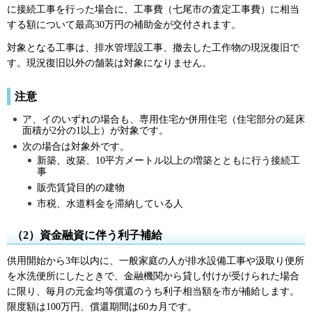
に接続工事を行った場合に、工事費（七尾市の査定工事費）に相当
する額について最高30万円の補助金が交付されます。
対象となる工事は、排水管埋設工事、撤去した工作物の現況復旧で
す。現況復旧以外の舗装は対象になりません。
注意
ア、イのいずれの場合も、専用住宅か併用住宅（住宅部分の延床
面積が2分の1以上）が対象です。
次の場合は対象外です。
新築、改築、10平方メートル以上の増築とともに行う接続工
事
販売賃貸目的の建物
市税、水道料金を滞納している人
（2）資金融資に伴う利子補給
供用開始から3年以内に、一般家庭の人が排水設備工事や汲取り便所
を水洗便所にしたときで、金融機関から貸し付けが受けられた場合
に限り、毎月の元金均等償還のうち利子相当額を市が補給します。
限度額は100万円、償還期間は60カ月です。