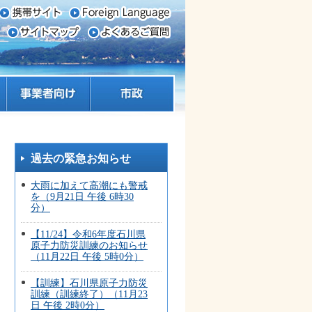
事業者向け
市政
過去の緊急お知らせ
大雨に加えて高潮にも警戒
を（9月21日 午後 6時30
分）
【11/24】令和6年度石川県
原子力防災訓練のお知らせ
（11月22日 午後 5時0分）
【訓練】石川県原子力防災
訓練（訓練終了）（11月23
日 午後 2時0分）