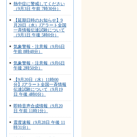
熱中症に警戒してください
（9月3日 午前 7時30分）
【延期日時のお知らせ】9
月20日（水）Jアラート全国
一斉情報伝達試験について
（9月1日 午後 5時0分）
気象警報・注意報（9月6日
午前 8時48分）
気象警報・注意報（9月6日
午後 2時50分）
【9月20日（水）11時00
分】Jアラート全国一斉情報
伝達試験について（9月19
日 午後 4時0分）
即時音声合成情報（9月20
日 午前 11時1分）
震度速報（9月28日 午後 11
時31分）