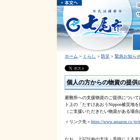
本文へスキ
ップしま
市民活躍都市 七尾市
す。
ホ
ホーム
>
くらし
>
防災
>
緊急お知ら
個人の方からの物資の提供
避難所への支援物資のご提供については、
ト上の「たすけあおうNippon被災
（ご支援いただきたい物資がある場合
＜リンク先＞
https://www.amazon.co
なお、上記以外の方法・手段による支