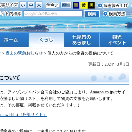
ーム
くらし
七尾市のあらまし
観光 イベント
せ
>
過去の緊急お知らせ
> 個人の方からの物資の提供について
更新日：2024年3月1日
について
アマゾンジャパン合同会社のご協力により、Amazon.co.jpのサイ
地を応援ほしい物リスト」を利用して物資の支援をお願いします。
は、その都度、掲載させていただきます。）
.jp/notowishlist（外部サイト）
援物資のご提供は、ご遠慮いただいております。