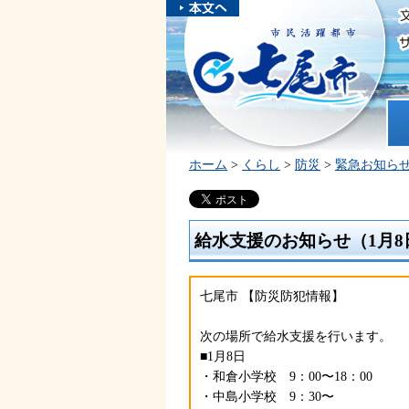
本文へスキ
ップしま
市民活躍都市 七尾市
す。
ホ
ホーム
>
くらし
>
防災
>
緊急お知ら
給水支援のお知らせ（1月8日
七尾市 【防災防犯情報】
次の場所で給水支援を行います。
■1月8日
・和倉小学校 9：00〜18：00
・中島小学校 9：30〜