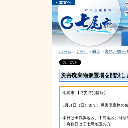
本文へスキ
ップしま
市民活躍都市 七尾市
す。
ホ
ホーム
>
くらし
>
防災
>
緊急お知ら
災害廃棄物仮置場を開設しまし
七尾市 【防災防犯情報】
3月31日（日）まで、災害廃棄物の
本日は田鶴浜地区、中島地区、能登
※奇数日は旧七尾地区の方