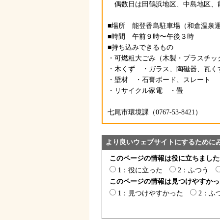
偶数日は田鶴浜地区、中島地区、
■場所 能登香島駐車場（和倉温泉
■時間 午前９時〜午後３時
■持ち込みできるもの
・可燃粗大ごみ（木製・プラスチッ
・木くず ・ガラス、陶磁器、瓦く
・壁材 ・石膏ボード、スレート 
・リサイクル家電 ・畳
七尾市環境課（0767-53-8421）
より良いウェブサイトにするために
このページの情報は役に立ちました
1：役に立った
2：ふつう
このページの情報は見つけやすかっ
1：見つけやすかった
2：ふ