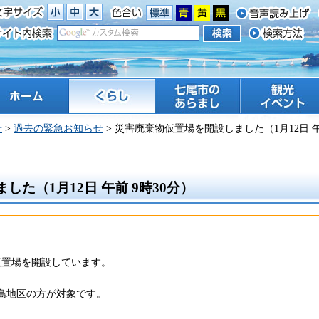
ーム
くらし
七尾市のあらまし
観光 イベント
せ
>
過去の緊急お知らせ
> 災害廃棄物仮置場を開設しました（1月12日 午
た（1月12日 午前 9時30分）
仮置場を開設しています。
島地区の方が対象です。