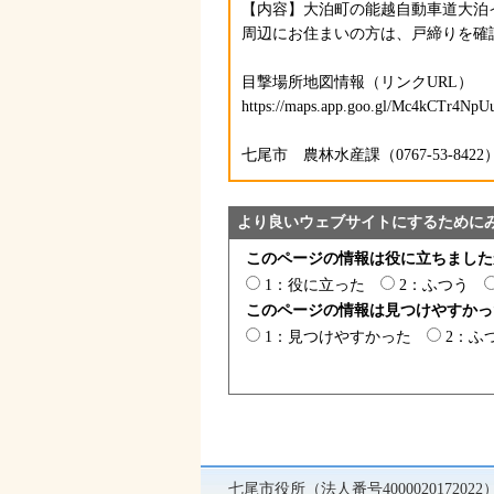
【内容】大泊町の能越自動車道大泊
周辺にお住まいの方は、戸締りを確
目撃場所地図情報（リンクURL）
https://maps.app.goo.gl/Mc4kCTr4Np
七尾市 農林水産課（0767-53-8422
より良いウェブサイトにするために
このページの情報は役に立ちました
1：役に立った
2：ふつう
このページの情報は見つけやすかっ
1：見つけやすかった
2：ふ
七尾市役所（法人番号400002017202