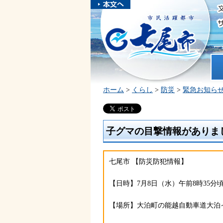
本文へスキ
ップしま
市民活躍都市 七尾市
す。
ホ
ホーム
>
くらし
>
防災
>
緊急お知ら
子グマの目撃情報がありました
七尾市 【防災防犯情報】
【日時】7月8日（水）午前8時35分
【場所】大泊町の能越自動車道大泊