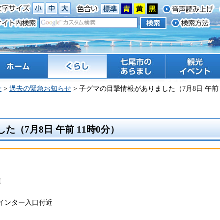
ーム
くらし
七尾市のあらまし
観光 イベント
せ
>
過去の緊急お知らせ
> 子グマの目撃情報がありました（7月8日 午前 
（7月8日 午前 11時0分）
頃
インター入口付近