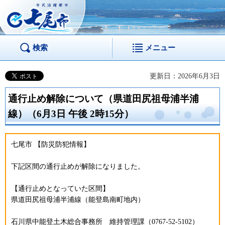
市民活躍都市 七尾
市
検索
メニュー
更新日：2026年6月3日
通行止め解除について（県道田尻祖母浦半浦
線）（6月3日 午後 2時15分）
七尾市 【防災防犯情報】
下記区間の通行止めが解除になりました。
【通行止めとなっていた区間】
県道田尻祖母浦半浦線（能登島南町地内）
石川県中能登土木総合事務所 維持管理課（0767-52-5102）