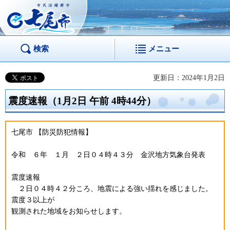
市民活躍都市 七尾
市
検索
メニュー
更新日：2024年1月2日
震度速報（1月2日 午前 4時44分）
七尾市 【防災防犯情報】
令和 ６年 １月 ２日０４時４３分 金沢地方気象台発表
震度速報
２日０４時４２分ころ、地震による強い揺れを感じました。
震度３以上が
観測された地域をお知らせします。