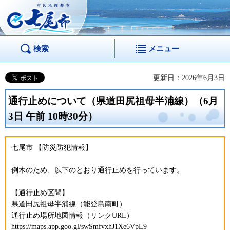
市民活躍都市 七尾
市
検索
メニュー
更新日：2026年6月3日
通行止めについて（県道田尻祖母半浦線）（6月
3日 午前 10時30分）
七尾市 【防災防犯情報】
倒木のため、以下のとおり通行止めを行っています。
【通行止め区間】
県道田尻祖母半浦線（能登島南町）
通行止め場所地図情報（リンクURL）
https://maps.app.goo.gl/swSmfvxhJ1Xe6VpL9