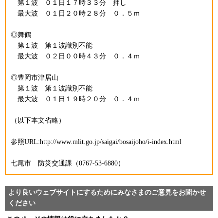
第１波 ０１日１７時３３分 押し
最大波 ０１日２０時２８分 ０．５ｍ
◎舞鶴
第１波 第１波識別不能
最大波 ０２日００時４３分 ０．４ｍ
◎豊岡市津居山
第１波 第１波識別不能
最大波 ０１日１９時２０分 ０．４ｍ
（以下本文省略）
参照URL:http://www.mlit.go.jp/saigai/bosaijoho/i-index.html
七尾市 防災交通課（0767-53-6880）
より良いウェブサイトにするためにみなさまのご意見をお聞かせ
ください