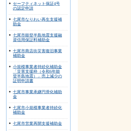
セーフティネット保証4号
の認定申請
七尾市なりわい再生支援補
助金
七尾市能登半島地震支援融
資信用保証料補助金
七尾市商店街災害復旧事業
補助金
小規模事業者持続化補助金
「災害支援枠（令和6年能
登半島地震）」売上減少の
証明申請書
七尾市事業承継円滑化補助
金
七尾市小規模事業者持続化
補助金
七尾市営業再開支援補助金