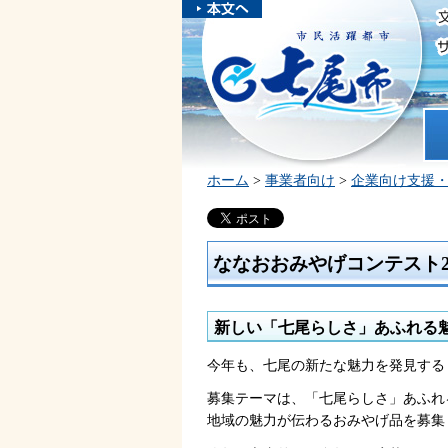
本文へスキ
ップしま
市民活躍都市 七尾市
す。
ホ
ホーム
>
事業者向け
>
企業向け支援
ななおおみやげコンテスト2
新しい「七尾らしさ」あふれる
今年も、七尾の新たな魅力を発見する
募集テーマは、「七尾らしさ」あふれ
地域の魅力が伝わるおみやげ品を募集