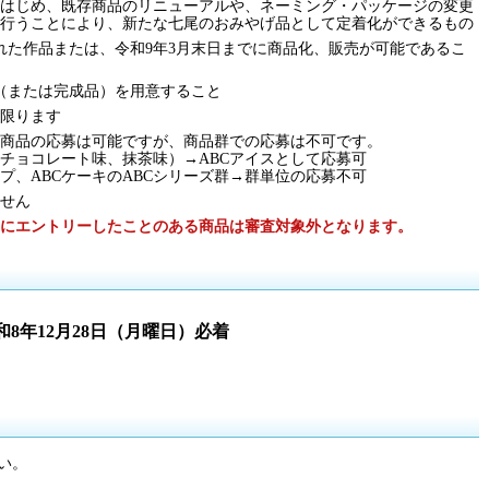
はじめ、既存商品のリニューアルや、ネーミング・パッケージの変更
行うことにより、新たな七尾のおみやげ品として定着化ができるもの
された作品または、令和9年3月末日までに商品化、販売が可能であるこ
（または完成品）を用意すること
に限ります
商品の応募は可能ですが、商品群での応募は不可です。
、チョコレート味、抹茶味）→ABCアイスとして応募可
ープ、ABCケーキのABCシリーズ群→群単位の応募不可
せん
にエントリーしたことのある商品は審査対象外となります。
和8年12月28日（月曜日）必着
い。