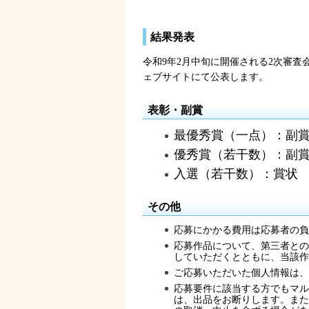
結果発表
令和9年2月中旬に開催される2次審
ェブサイトにて公表します。
表彰・副賞
最優秀賞（一点）：副賞（賞
優秀賞（若干数）：副賞（
入選（若干数）：賞状
その他
応募にかかる費用は応募者の負
応募作品について、第三者との
していただくとともに、当該作
ご応募いただいた個人情報は、
応募要件に該当する方でもマル
は、出品をお断りします。また