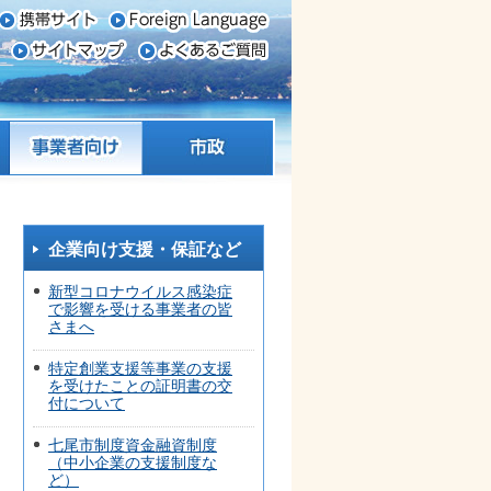
事業者向け
市政
企業向け支援・保証など
新型コロナウイルス感染症
で影響を受ける事業者の皆
さまへ
特定創業支援等事業の支援
を受けたことの証明書の交
付について
七尾市制度資金融資制度
（中小企業の支援制度な
ど）