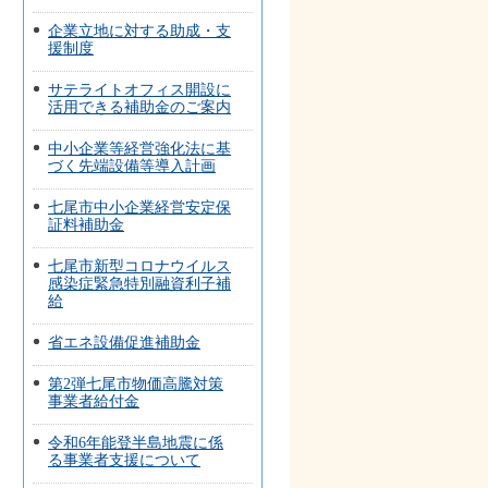
企業立地に対する助成・支
援制度
サテライトオフィス開設に
活用できる補助金のご案内
中小企業等経営強化法に基
づく先端設備等導入計画
七尾市中小企業経営安定保
証料補助金
七尾市新型コロナウイルス
感染症緊急特別融資利子補
給
省エネ設備促進補助金
第2弾七尾市物価高騰対策
事業者給付金
令和6年能登半島地震に係
る事業者支援について