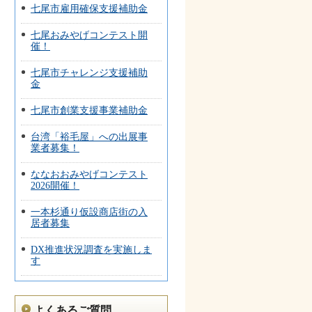
七尾市雇用確保支援補助金
七尾おみやげコンテスト開
催！
七尾市チャレンジ支援補助
金
七尾市創業支援事業補助金
台湾「裕毛屋」への出展事
業者募集！
ななおおみやげコンテスト
2026開催！
一本杉通り仮設商店街の入
居者募集
DX推進状況調査を実施しま
す
よくあるご質問