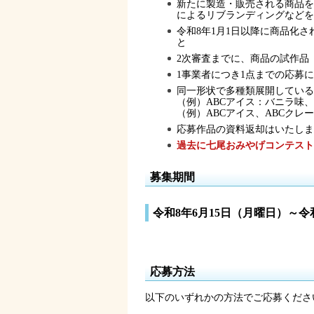
新たに製造・販売される商品を
によるリブランディングなどを
令和8年1月1日以降に商品化
と
2次審査までに、商品の試作品
1事業者につき1点までの応募
同一形状で多種類展開している
（例）ABCアイス：バニラ味
（例）ABCアイス、ABCクレ
応募作品の資料返却はいたしま
過去に七尾おみやげコンテスト
募集期間
令和8年6月15日（月曜日）～令
応募方法
以下のいずれかの方法でご応募くださ