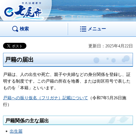
市民活躍都市 七尾
市
検索
メニュー
更新日：2025年4月22日
戸籍の届出
戸籍は、人の出生や死亡、親子や夫婦などの身分関係を登録し、証
明する制度です。この戸籍の所在を地番、または街区符号で表した
ものを「本籍」といいます。
戸籍への振り仮名（フリガナ）記載について
（令和7年5月26日施
行）
戸籍関係の主な届出
出生届