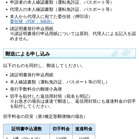
申請者の本人確認書類（運転免許証、パスポート等）
代理人の本人確認書類（運転免許証、パスポート等）
本人から代理人に宛てた委任状（押印済）
委任状（PDF：36KB）
諸証明書発行申込用紙
※諸証明書発行申込用紙については原則、代理人による記入を認
めません。
郵送による申し込み
以下のものを同封し、郵送してください。
諸証明書発行申込用紙
本人確認書類（運転免許証、パスポート等の写し）
発行手数料分の郵便小為替
切手を貼付した返信用封筒（宛名も明記）
※お急ぎの場合は速達で郵送し、返信用封筒にも速達料金の切手
を貼付してください。
切手料金の目安（第1種定形郵便物の場合）
証明書申込通数
切手料金
速達料金