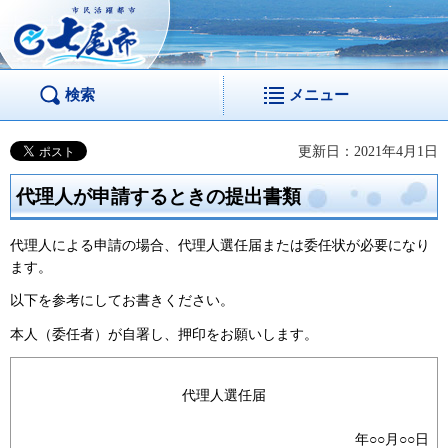
市民活躍都市 七尾
市
検索
メニュー
更新日：2021年4月1日
代理人が申請するときの提出書類
代理人による申請の場合、代理人選任届または委任状が必要になり
ます。
以下を参考にしてお書きください。
本人（委任者）が自署し、押印をお願いします。
代理人選任届
年○○月○○日