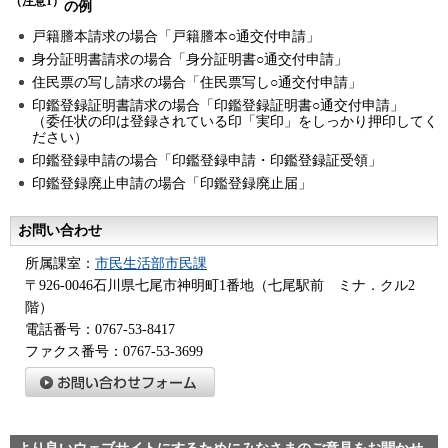
（注意1）
の例
戸籍謄本請求の場合「戸籍謄本○通交付申請」
身分証明書請求の場合「身分証明書○通交付申請」
住民票の写し請求の場合「住民票写し○通交付申請」
印鑑登録証明書請求の場合「印鑑登録証明書○通交付申請」
（委任状の印は登録されている印「実印」をしっかり押印してく
ださい）
印鑑登録申請の場合「印鑑登録申請・印鑑登録証受領」
印鑑登録廃止申請の場合「印鑑登録廃止届」
お問い合わせ
所属課室：
市民生活部市民課
〒926-0046石川県七尾市神明町1番地（七尾駅前 ミナ．クル2
階）
電話番号：0767-53-8417
ファクス番号：0767-53-3699