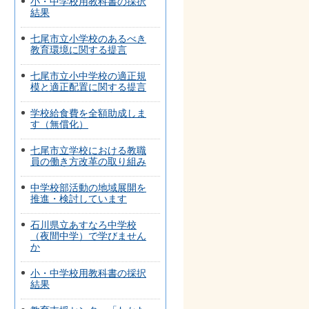
小・中学校用教科書の採択
結果
七尾市立小学校のあるべき
教育環境に関する提言
七尾市立小中学校の適正規
模と適正配置に関する提言
学校給食費を全額助成しま
す（無償化）
七尾市立学校における教職
員の働き方改革の取り組み
中学校部活動の地域展開を
推進・検討しています
石川県立あすなろ中学校
（夜間中学）で学びません
か
小・中学校用教科書の採択
結果