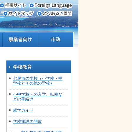
事業者向け
市政
学校教育
七尾市の学校（小学校・中
学校とその他の学校）
小中学校への入学、転校な
どの手続き
就学ガイド
学校施設の開放