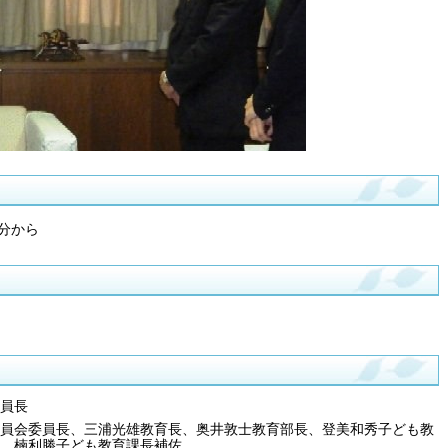
0分から
員長
員会委員長、三浦光雄教育長、奥井敦士教育部長、登美和秀子ども教
、楠利勝子ども教育課長補佐