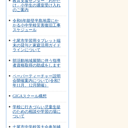
教育支援センター「わかた
け」小学生の通室受け入れ
のご案内
令和6年能登半島地震にか
かる小中学校災害復旧工事
スケジュール
七尾市学習用タブレット端
末の貸与と家庭活用ガイド
ラインについて
部活動地域展開に伴う指導
者資格取得の助成をします
ペーパーティーチャー説明
会開催案内について(令和7
年11月、12月開催）
GIGAスクール構想
学校に行きづらい児童生徒
のための相談や学習の場に
ついて
七尾市中学校等大会参加補