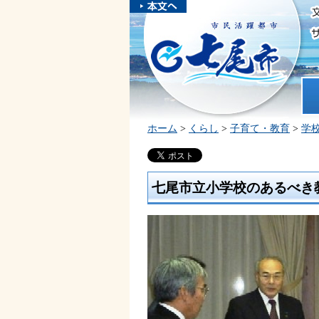
本文へスキ
ップしま
市民活躍都市 七尾市
す。
ホ
ホーム
>
くらし
>
子育て・教育
>
学
七尾市立小学校のあるべき