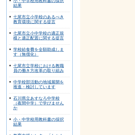
小・中学校用教科書の採択
結果
七尾市立小学校のあるべき
教育環境に関する提言
七尾市立小中学校の適正規
模と適正配置に関する提言
学校給食費を全額助成しま
す（無償化）
七尾市立学校における教職
員の働き方改革の取り組み
中学校部活動の地域展開を
推進・検討しています
石川県立あすなろ中学校
（夜間中学）で学びません
か
小・中学校用教科書の採択
結果