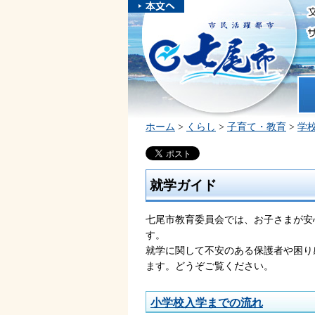
本文へスキ
ップしま
市民活躍都市 七尾市
す。
ホ
ホーム
>
くらし
>
子育て・教育
>
学
就学ガイド
七尾市教育委員会では、お子さまが安
す。
就学に関して不安のある保護者や困り
ます。どうぞご覧ください。
小学校入学までの流れ