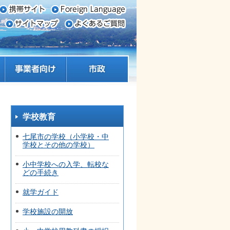
事業者向け
市政
学校教育
七尾市の学校（小学校・中
学校とその他の学校）
小中学校への入学、転校な
どの手続き
就学ガイド
学校施設の開放