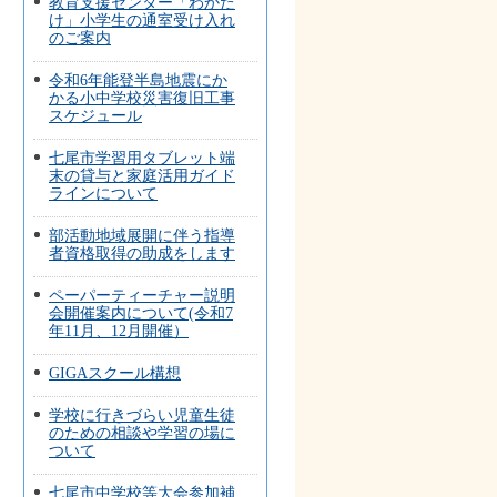
教育支援センター「わかた
け」小学生の通室受け入れ
のご案内
令和6年能登半島地震にか
かる小中学校災害復旧工事
スケジュール
七尾市学習用タブレット端
末の貸与と家庭活用ガイド
ラインについて
部活動地域展開に伴う指導
者資格取得の助成をします
ペーパーティーチャー説明
会開催案内について(令和7
年11月、12月開催）
GIGAスクール構想
学校に行きづらい児童生徒
のための相談や学習の場に
ついて
七尾市中学校等大会参加補